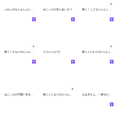
ふわふわなじゅしゅじゅミックス
ねこっちの冬とあいさつ
動く！こどもにゃんこ１９
動く♡となりのにゃんこ４
スコにゃん⭐️3
動く♫となりのにゃんこ♡ミケ３
ねこっちの可愛い吹き出し
動く♬となりのにゃんこ♡ミケ ４
おはぎさん。～着せかえ猫～写真にも♪