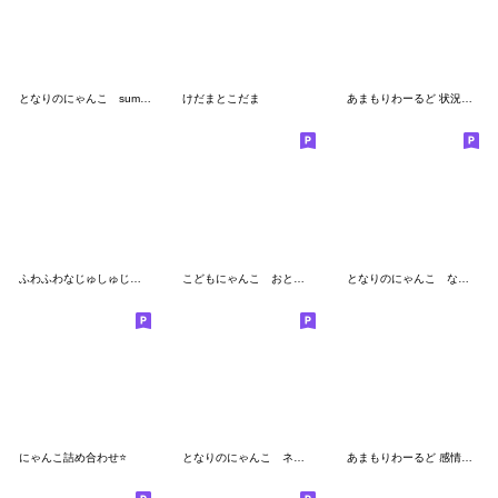
となりのにゃんこ summer2022
けだまとこだま
あまもりわーるど 状況報告2 【ねこ】
ふわふわなじゅしゅじゅミックス2
こどもにゃんこ おとうと
となりのにゃんこ なかよし
にゃんこ詰め合わせ⭐️
となりのにゃんこ ネコチャン
あまもりわーるど 感情を伝える3【ねこ】