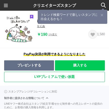
クリエイターズスタンプ
トレンド検索ワードで新しいスタンプに
出会えるかも！
にゃんこ達のほんわかスタンプ
りくお
￥190
1,580
1%還元
PayPay決済が利用できるようになりました
プレゼントする
購入する
LYPプレミアムで使い放題
スタンプアレンジ/デコレーションに対応
制作者に提供される情報について
LINEヤフー株式会社はスタンプ/絵文字/着せかえ制作者への売上レポートの提供の
ために、お客様の購入情報を利用します。