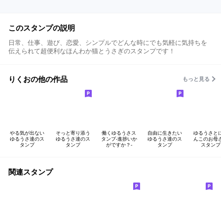
このスタンプの説明
日常、仕事、遊び、恋愛、シンプルでどんな時にでも気軽に気持ちを
伝えられて超便利なほんわか猫とうさぎのスタンプです！
りくおの他の作品
もっと見る
やる気が出ない
そっと寄り添う
働くゆるうさス
自由に生きたい
ゆるうさと
ゆるうさ達のス
ゆるうさ達のス
タンプ-進捗いか
ゆるうさ達のス
んこのお母
タンプ
タンプ
がですか？-
タンプ
スタンプ
関連スタンプ