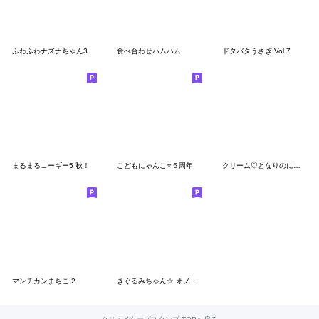
ふわふわナズナちゃん3
食べ合わせハムハム
ドタバタうさぎ Vol.7
まるまるコーギー5 秋！
こどもにゃんこ⭐️５周年
クリーム♡となりのにゃんこ
マンチカンまちこ 2
きぐるみちゃん☆ オノマトペぺぺ