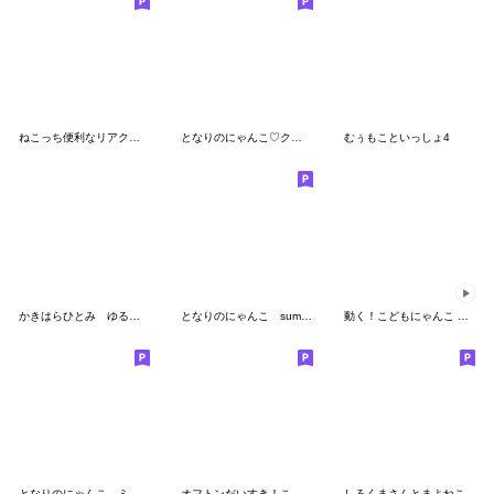
ねこっち便利なリアクション
となりのにゃんこ♡クリーム ２
むぅもこといっしょ4
かきはらひとみ ゆる猫すたんぷ4
となりのにゃんこ summer2024
動く！こどもにゃんこ １５
となりのにゃんこ ミケ♡パーカー
オフトンだいすき！こどもにゃんこ３
しろくまさんとまよねこ