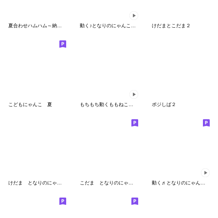
夏合わせハムハム～納涼～
動く♪となりのにゃんこ６ 秋風味
けだまとこだま２
こどもにゃんこ 夏
もちもち動くももねこちゃん17
ポジしば２
けだま となりのにゃんこ
こだま となりのにゃんこ
動く♬となりのにゃんこ♡クリーム ４