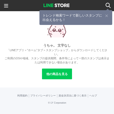
トレンド検索ワードで新しいスタンプに
出会えるかも！
うちゃ。 文字なし
「LINEアプリ＞”ホーム”タブ＞スタンプショップ」からダウンロードしてくださ
い。
ご利用のOSや地域、スタンプの提供期間、条件等によって一部のスタンプは表示ま
たは利用できない場合があります。
他の商品を見る
|
|
|
利用規約
プライバシーポリシー
資金決済法に基づく表示
ヘルプ
©
LY Corporation