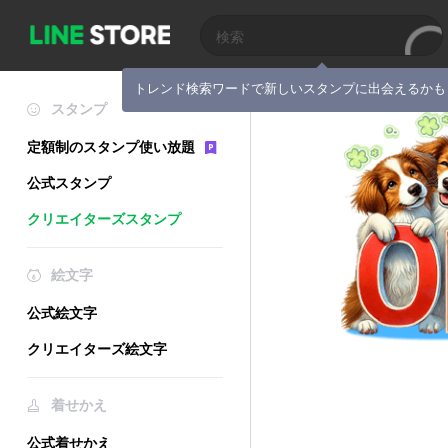
トレンド検索ワードで新しいスタンプに出会えるかも
スタンプ
定額制のスタンプ使い放題
公式スタンプ
クリエイターズスタンプ
絵文字
公式絵文字
クリエイターズ絵文字
着せかえ
公式着せかえ