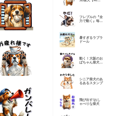
3D柴犬【40
種】
フレブルの『全
力で動く』毎日
スタンプ
暑すぎるラブラ
ドール
動く！大阪のお
ばちゃん柴犬
（飴ちゃん付）
シニア柴犬のあ
るあるスタンプ
飛び出す!おし
ゃべりな柴犬