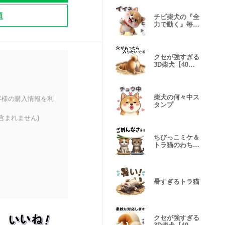
題
チビ柴犬の『全
力で動く』毎日
スタンプ
クセが強すぎる
3D柴犬【40
種】Ⅱ
柴犬の何々中ス
客様の購入情報を利
タンプ
含まれません)
ちびっこミケ＆
トラ猫のわちゃ
わちゃ日常
暑すぎるトラ猫
クセが強すぎる