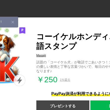
！
コーイケルホンディ
語スタンプ
Masajii
話題の「コーイケル犬」が敬語でごあいさつ！
の優しい表情と丁寧な言葉づかいで、毎日のや
なります♪
￥250
1%還元
PayPay決済が利用できるよう
プレゼントする