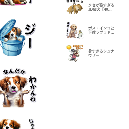
クセが強すぎる
3D柴犬【40
種】Ⅲ
ボス・インコと
下僕ラブラドー
ル犬の毎日
暑すぎるシュナ
ウザー