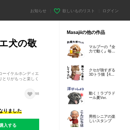
お知らせ
|
欲しいものリスト
|
ログイン
Masajiiの他の作品
エ犬の敬
マルプーの『全
力で動く』毎日
スタンプ
クセが強すぎる
コーイケルホンディエ
3Dトラ猫【40
りとりがもっと楽しく
種】
動く！ラブラド
98
ール夏Ver.
になりました
男性シニアの楽
しいスタンプ
購入する