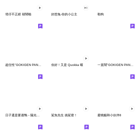
塔仔不正經 胡鬧啪
好想兔-你的小公主
勒狗
超任性"GOKIGEN PANDA" 台灣版
你好！又是 Quokka 喔
一直鬧"GOKIGEN PANDA" 台灣版
日子還是要過鴨－陽光開朗每一天鴨
鯊魚先生 搞鯊密！
蜜桃貓和小伙伴8