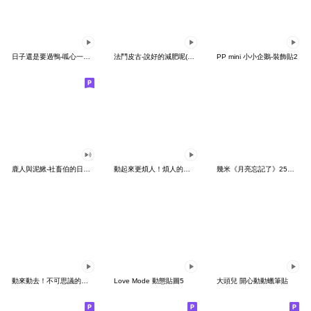
日子還是要過鴨-呱心一下鴨
法鬥皮古-說好的減肥呢(第15彈)
PP mini 小小企鵝-裝飾貼2
鹿人與泥鰍-社畜伯的日常有聲貼圖
動起來更煩人！煩人的貓咪3
幾米《月亮忘記了》25周年 x 晴天P莉
動來動去！不可思議的寶可夢貼圖
Love Mode 動態貼圖5
大頭兒 開心動動蠟筆貼