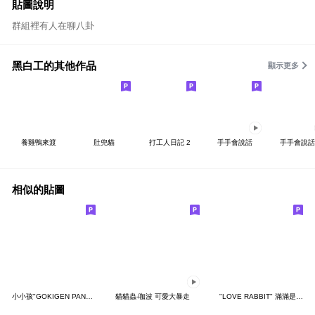
貼圖說明
群組裡有人在聊八卦
黑白工的其他作品
顯示更多
養雞鴨來渡
肚兜貓
打工人日記 2
手手會說話
手手會說話
相似的貼圖
小小孩"GOKIGEN PANDA" 台灣版
貓貓蟲-咖波 可愛大暴走
"LOVE RABBIT" 滿滿是愛 台灣版