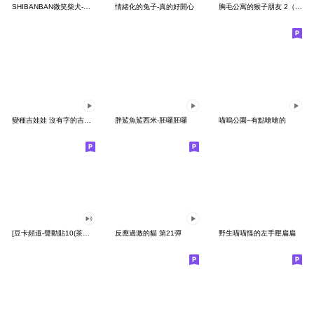
SHIBANBAN微笑柴犬-廢柴寶寶日常
情緒化的兔子-真的好開心
胸毛公寓的猴子朋友 2（有聲動態）
變種吉娃娃 沒有字的吉娃娃
胖鯊魚鯊西米-胚囉胚囉
喵嗚公園−有點嗆嗆的
[豆卡頻道-聲動貼10(茶寶丸日常篇)
反應過激的貓 第21彈
野生喵喵怪的左手壓扁扁