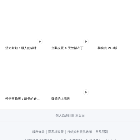
活力舞動！煩人的貓咪★迷你版 2
企鵝皮蛋 X 天竺鼠布丁 有點厭世
勒狗共 Plus版
怪奇事物所：所長的好日子要來力
微笑的上班族
個人原創貼圖 主頁面
|
|
|
服務條款
隱私權政策
行銷資料提供政策
常見問題