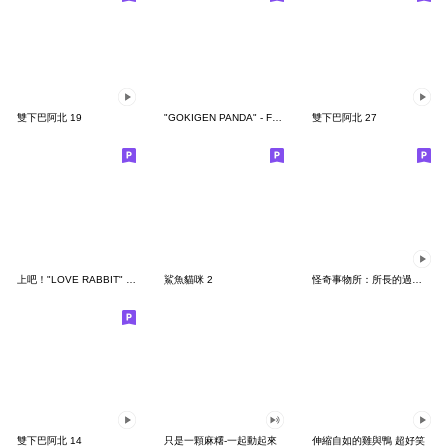
雙下巴阿北 19
"GOKIGEN PANDA" - Feeling / global
雙下巴阿北 27
上吧！"LOVE RABBIT" 台灣版
鯊魚貓咪 2
怪奇事物所：所長的過度繁殖
雙下巴阿北 14
只是一顆麻糬-一起動起來
伸縮自如的雞與鴨 超好笑