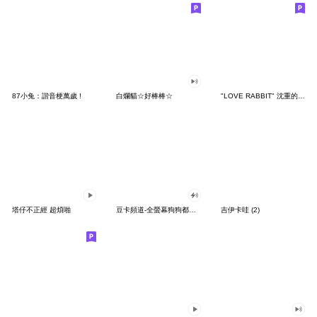
87小兔：諧音梗萬歲 !
白爛貓☆好棒棒☆
"LOVE RABBIT" 沈重的愛 台灣版
塔仔不正經 超煩啪
豆卡頻道-全螢幕狗狗都沒你上班累
吉伊卡哇 (2)