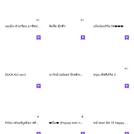
นมเย็น หัวเกรียน อาชีพหรรษา
ส้มจี๊ด ดุ๊กดิ๊ก
แก้มป่องเกิร์ล 08❤️❤️❤️
DUCK-KU ver.2
น่ารักอ้วนน้อย4 บิ๊กสติกเกอร์
ขนุน เลิฟลี่เกิร์ล 2
PIGU เฟรนช์บูลด็อก สติกเกอร์แอนิเมชัน 22
❤️มิ้ม❤️ (Popup) ตลก กวนๆ น่าหยิก
หน้าตลก มิส 76 Happy new year