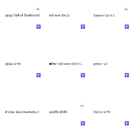
ปุยนุ่น โซคิ้วท์ บิ๊กสติกเกอร์
หน้าตลก มิส 21
Salmon Cat V.1
ปุยนุ่น น่ารัก
❤️ลิซ่า หน้าตลก หน้ากวน❤️ (No Text)
ยูกหมา v.2
ตัวกลม น้องแว่นแสนซน 2
แอปเปิ้ล ดุ๊กดิ๊ก
ไข่ม่วง น่ารัก