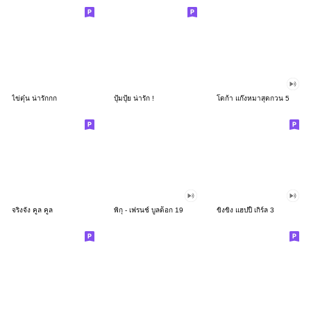
ไข่ตุ๋น น่ารักกก
ปุ้มปุ้ย น่ารัก !
โดก้า แก๊งหมาสุดกวน 5
จริงจัง คูล คูล
พิกุ - เฟรนช์ บูลด็อก 19
ขิงขิง แฮปปี้ เกิร์ล 3