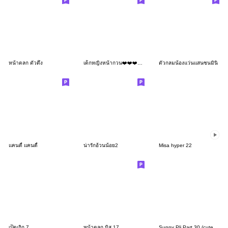
หน้าตลก ตัวตึง
เด็กหญิงหน้ากวน❤️❤️❤️165 No Text
ตัวกลมน้องแว่นแสนซนมินิ
แคนดี้ แคนดี้
น่ารักอ้วนน้อย2
Misa hyper 22
เป็ดเถิก 7
หน้าตลก มิส 17
Sunny Pli Part 30 (cute daily life)