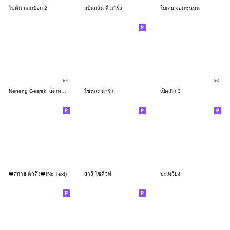
ไข่ต้ม กลมบ๊อก 2
แป้นแล้น คิ้วเกิร์ล
ใบเตย จอมซนนน
Neneng Gesrek: เด็กหญิงวอแวมาบอกรัก
ไข่หลง น่ารัก
เป็ดเถิก 3
❤️สกาย ตัวตึง❤️(No Text)
สาลี่ โซคิ้วท์
มะเหวี่ยง