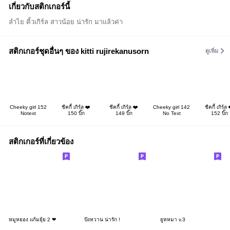
เกี่ยวกับสติกเกอร์นี้
ลำไย คิ้วเกิร์ล สาวน้อย น่ารัก มาแล้วค่า
สติกเกอร์ชุดอื่นๆ ของ kitti rujirekanusorn
ดูเพิ่ม
Cheeky girl 152
ชีคกี้ เกิร์ล ❤️
ชีคกี้ เกิร์ล ❤️
Cheeky girl 142
ชีคกี้ เกิร์ล 
Notext
150 บิ๊ก
149 บิ๊ก
No Text
152 บิ๊ก
สติกเกอร์ที่เกี่ยวข้อง
หมูหยอง แก้มยุ้ย 2 ❤
ปังหวาน น่ารัก !
ยูหหมา v.3