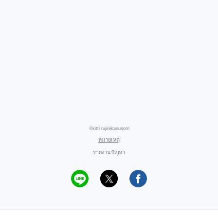
©kitti rujirekanusorn
หมายเหตุ
รายงานปัญหา