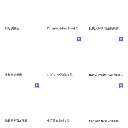
阿母的關心
TV anime [Girls Band Cry] 2
比熊犬阿噗-我是媽媽的寶貝呦！
小貓熊叫媽媽
(˶´⚇`˵) 小粉豬找女兒
BanG Dream! Ave Mujica vol.2
我是爸爸寶2-胖雞
小可愛女友叫女兒
Fan with fake Chinese