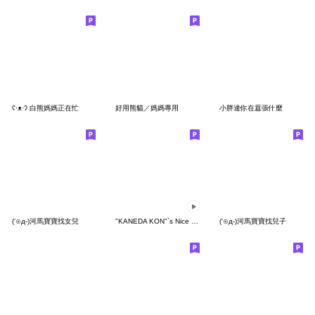
ʕ·ᴥ·ʔ 白熊媽媽正在忙
好用熊貓／媽媽專用
小胖達你在囂張什麼
(‘⊙д-)河馬寶寶找女兒
"KANEDA KON"`s Nice Moves
(‘⊙д-)河馬寶寶找兒子