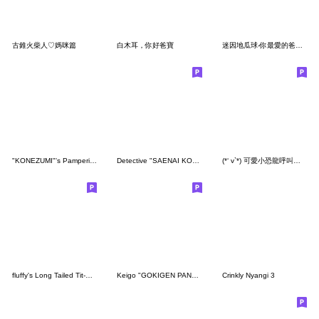
古錐火柴人♡媽咪篇
白木耳，你好爸寶
迷因地瓜球-你最愛的爸爸來了
"KONEZUMI"'s Pampering Strategy 2
Detective "SAENAI KONEKO"
(*‘ v`*) 可愛小恐龍呼叫兒子
fluffy's Long Tailed Tit-Kansai dialect-
Keigo "GOKIGEN PANDA" 3
Crinkly Nyangi 3