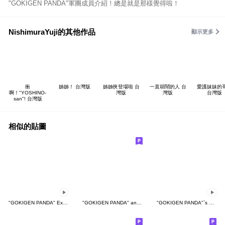
"GOKIGEN PANDA"軍團成員介紹！總是就是那樣覺得啦！
NishimuraYuji的其他作品
顯示更多
衝
姊姊！ 台灣版
姊姊俠登場啦 台
一直胡鬧的人 台
愛護妹妹的
啊！"YOSHINO-
灣版
灣版
台灣版
san"! 台灣版
相似的貼圖
"GOKIGEN PANDA" Express with Moves
"GOKIGEN PANDA" and Green Onion
"GOKIGEN PANDA"`s Nice Moves