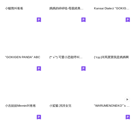
小貓熊叫爸爸
媽媽的碎碎唸-母親經典語錄
Kansai Dialect "GOKIGEN PANDA"
"GOKIGEN PANDA" ABC
(*‘ v`*) 可愛小恐龍呼叫女兒
(‘⊙д-)河馬寶寶我是媽媽啊
小吉娃娃Minmin叫爸爸
小鯊貓 誇誇女兒
"WARUMENONEKO"`s Nice Moves