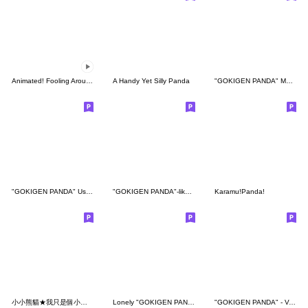
Animated! Fooling Around "PANDA"
A Handy Yet Silly Panda
"GOKIGEN PANDA" Make a Decision
"GOKIGEN PANDA" Use it Any Time
"GOKIGEN PANDA"-like Reactions
Karamu!Panda!
小小熊貓★我只是個小孩 馬麻雜摳!
Lonely "GOKIGEN PANDA"
"GOKIGEN PANDA" - Various Movements