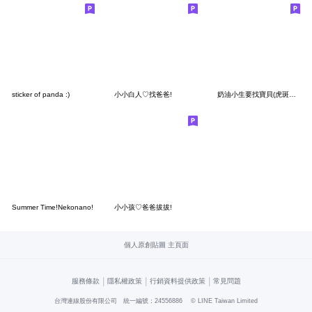
sticker of panda :)
小小白人♡找爸爸!
奶油小生要找寶貝(虎斑貓)粉
Summer Time!Nekonano!
小小孩♡爸爸拔拔!
個人原創貼圖 主頁面
|
|
|
服務條款
隱私權政策
行銷資料提供政策
常見問題
台灣連線股份有限公司 統一編號：24556886
© LINE Taiwan Limited