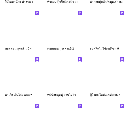
โม๊ะหมาน้อย ทำงาน 1
หัวกลมดุ๊กดิ๊กกับปะป๊า 03
หัวกลมดุ๊กดิ๊กกับคุณพ่อ 03
คอตตอน กูจะล่าแบ้ 4
คอตตอน กูจะล่าแบ้ 2
ออฟฟิศไม่ใช่เซฟโซน 6
ตัวเล็ก เป็นไก่หรอคะ?
หมีน้อยนุ่มฟู สอนไม่จำ
บู้บี้ แบบใหม่แบบสับ2026