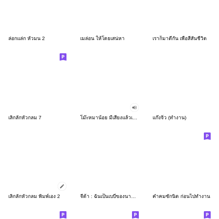
ล่อกแล่ก หัวมน 2
เมล่อน ให้โดยเสน่หา
เราก็มาตีกัน เพื่อสีสันชีวิต
เลิ่กลั่กหัวกลม 7
โม๊ะหมาน้อย มีเสียงแล้วเด้อ
แก๊งจิ๋ว (ทำงาน)
เลิ่กลั่กหัวกลม พิมพ์เอง 2
จีด้า : ฉันเป็นเบบี๋ของนายนะ
คำคมซักนิด ก่อนไปทำงาน