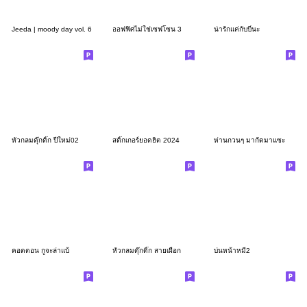
Jeeda | moody day vol. 6
ออฟฟิศไม่ใช่เซฟโซน 3
น่ารักแค่กับบี๋นะ
หัวกลมดุ๊กดิ๊ก ปีใหม่02
สติ๊กเกอร์ยอดฮิต 2024
ห่านกวนๆ มากัดมาแซะ
คอตตอน กูจะล่าแบ้
หัวกลมดุ๊กดิ๊ก สายเผือก
บ่นหน้าหมี2