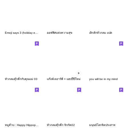
Emoji says 3 (holiday edition)
ออฟฟิศแห่งความสุข
เลิ่กลั่กหัวกลม แปด
หัวกลมดุ๊กดิ๊กกับคุณแม่ 03
แก๊งค์เจอาร์พี × แฮปปี้ปีใหม่
you will be in my mind
หมูด๊วบ : Happy Hippopo V3 [TH]
หัวกลมดุ๊กดิ๊ก จิกกัด02
มนุษย์โลกจิตประสาท