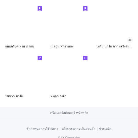
เธอเครียดเหรอ เรากบ
เมล่อน ทำงานนะ
โมโม่ น่ารัก ความจริงในใจ แบบ บิ๊ก บิ๊ก
ไข่ขาว ตัวตึง
หนูลูกเองจ้า
ครีเอเตอร์สติกเกอร์ หน้าหลัก
|
|
ข้อกำหนดการใช้บริการ
นโยบายความเป็นส่วนตัว
ช่วยเหลือ
©
LY Corporation