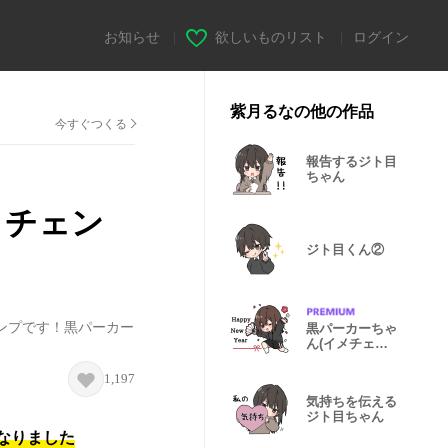
お知らせ
|
欲しいものリスト
|
ログイン
紫月るなの他の作品
今すぐつくる
報告するジト目
ちゃん
メチェン
ジト目くん②
ンプです！黒パーカー
黒パーカーちゃ
ん(イメチェン)
冬〜正月②
1,197
気持ちを伝える
ジト目ちゃん
になりました