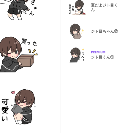
夏だよジト目く
ん
ジト目ちゃん②
ジト目くん①