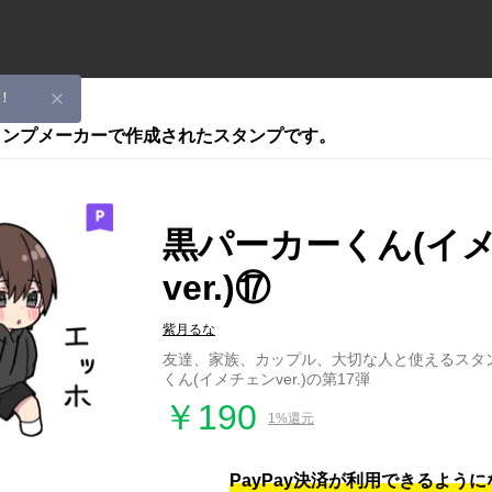
！
スタンプメーカーで作成されたスタンプです。
黒パーカーくん(イ
ver.)⑰
紫月るな
友達、家族、カップル、大切な人と使えるスタ
くん(イメチェンver.)の第17弾
￥190
1%還元
PayPay決済が利用できるよう