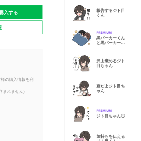
報告するジト目
購入する
くん
題
黒パーカーくん
と黒パーカーち
ゃん⑫
沢山褒めるジト
目ちゃん
客様の購入情報を利
夏だよジト目ち
ゃん
含まれません)
ジト目ちゃん①
気持ちを伝える