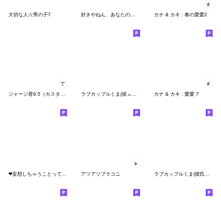
大切な人☆男の子7
好きやねん、あなたのこと
カナ & カキ : 春の愛愛2
ジャージ君9.5（カスタム）
ラブカップルくま(彼→彼女)11
カナ & カキ : 愛愛 7
❤妄想しちゃうことって、たまにあるよね❤
アツアツブラコニ
ラブカップルくま(彼氏→彼女)8