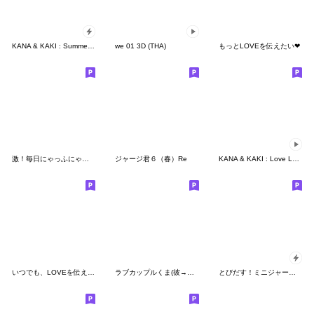
KANA & KAKI : Summer (EN)
we 01 3D (THA)
もっとLOVEを伝えたい❤
激！毎日にゃっふにゃっふ ver.くま
ジャージ君６（春）Re
KANA & KAKI : Love Love 8 - TH
いつでも、LOVEを伝えたい❤
ラブカップルくま(彼→彼女)7
とびだす！ミニジャージ君ず