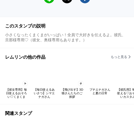
このスタンプの説明
小さくなったくまくまがいっぱい！全員で大好きを伝えるよ。彼氏、
旦那様専用♡（彼女、奥様専用もあります。）
レムリンの他の作品
もっと見る
【彼女専用】毎
【毎日使えるあ
【飛び出す】3D
プチエナガさん
【彼氏用】
日使えるおそろ
いさつ】シマエ
猫さんたちのご
と夏の日常
使える♡お
い♡くまくま
ナガさん
挨拶
いカスタ
関連スタンプ