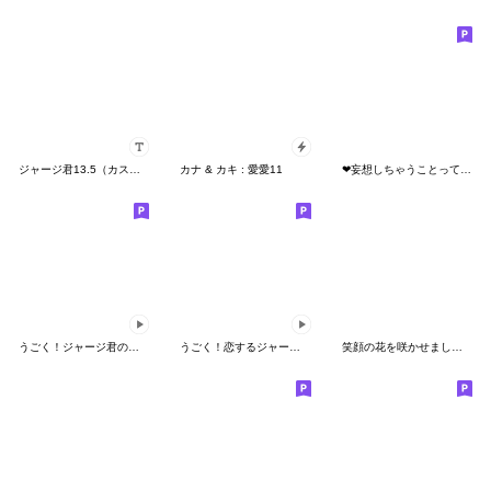
ジャージ君13.5（カスタム）
カナ & カキ : 愛愛11
❤妄想しちゃうことってあるよね❤
うごく！ジャージ君の夏休み
うごく！恋するジャージ君
笑顔の花を咲かせましょ〜！【おとこのこ】