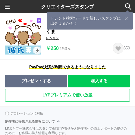
クリエイターズスタンプ
トレンド検索ワードで新しいスタンプに
出会えるかも！
【彼氏専用】量産アモーレ♡ミニくま
くま
レムリン
￥250
350
1%還元
PayPay決済が利用できるようになりました
プレゼントする
購入する
LYPプレミアムで使い放題
デコレーションに対応
制作者に提供される情報について
LINEヤフー株式会社はスタンプ/絵文字/着せかえ制作者への売上レポートの提供の
ために、お客様の購入情報を利用します。