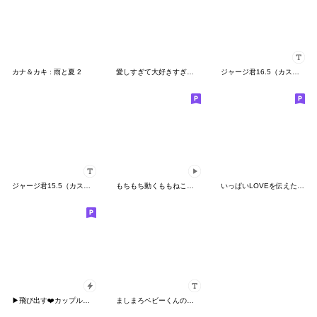
カナ＆カキ : 雨と夏 2
愛しすぎて大好きすぎる。Mitchaku Answer
ジャージ君16.5（カスタム）
ジャージ君15.5（カスタム）
もちもち動くももねこちゃん5
いっぱいLOVEを伝えたい❤
▶飛び出す❤️カップルいやしばいぬ❤️柴犬
ましまろベビーくんのカスタムスタンプ