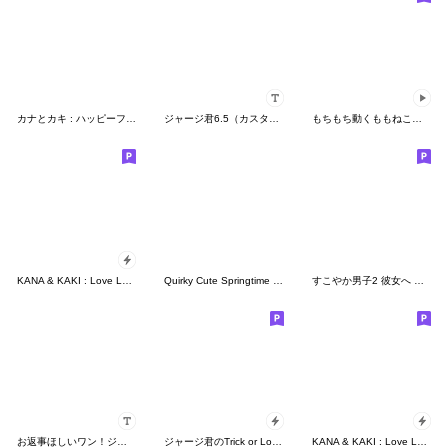
カナとカキ : ハッピーフード 2
ジャージ君6.5（カスタム）
もちもち動くももねこちゃん 9(Version9)
KANA & KAKI : Love Love 3
Quirky Cute Springtime Jersey Kun
すこやか男子2 彼女へ 奥さんへ
お返事ほしいワン！ジャージくんカスタム
ジャージ君のTrick or Love！
KANA & KAKI : Love Love 7