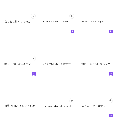
もちもち動くももねこちゃん17
KANA & KAKI : Love Love 13
Watercolor Couple
動く！おちゃ丸はツンデレ♥犬の着ぐるみ編
いつでもLOVEを伝えたい❤（関西弁）
毎日にゃっふにゃっふ ver.くま
普通にLOVEを伝えたい❤
Kkamung&Angto couple10(Kkamung ver.)
カナ & カキ : 愛愛 5