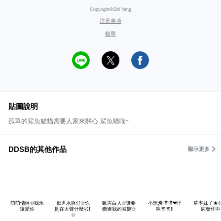
Copyright©Old Yang
注意事項
檢舉
貼圖說明
孤單的鯊魚貓貓需要人家來關心 鯊魚喵喵~
DDSB的其他作品
顯示更多
萌萌情侶✩我永
厭世水豚仔✩你
啾吉白人✩誰要
小黑炭喵喵❤呼
草率妹子★
遠愛你
是在大聲什麼啦!!
鑽進我的被窩✩
叫爸爸!!
病發作中
✩