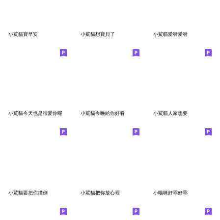
小鯊貓寶早安
小鯊貓想寶貝了
小鯊貓愛呀愛呀
小鯊貓今天也是很愛你喔
小鯊貓今晚給你好看
小鯊貓人家想要
小鯊貓要把你撲倒
小鯊貓把你放心裡
小喵咪好乖好乖