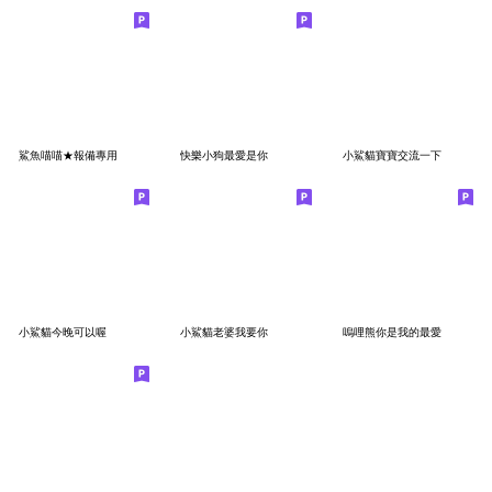
鯊魚喵喵★報備專用
快樂小狗最愛是你
小鯊貓寶寶交流一下
小鯊貓今晚可以喔
小鯊貓老婆我要你
嗚哩熊你是我的最愛