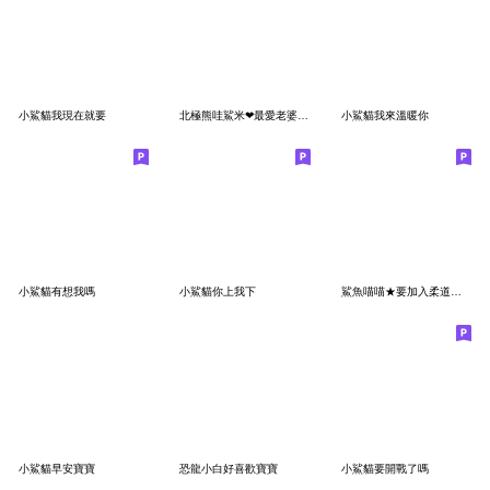
小鯊貓我現在就要
北極熊哇鯊米❤最愛老婆了 (修正版)
小鯊貓我來溫暖你
小鯊貓有想我嗎
小鯊貓你上我下
鯊魚喵喵★要加入柔道社嗎?
小鯊貓早安寶寶
恐龍小白好喜歡寶寶
小鯊貓要開戰了嗎