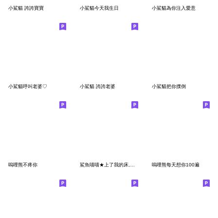
小鯊貓 誇誇寶寶
小鯊貓今天我生日
小鯊貓為你注入愛意
小鯊貓呼叫老婆♡
小鯊貓 誇誇老婆
小鯊貓把你撲倒
嗚哩熊不疼你
鯊魚喵喵★上了我的床,腿軟走下床
嗚哩熊每天想你100遍