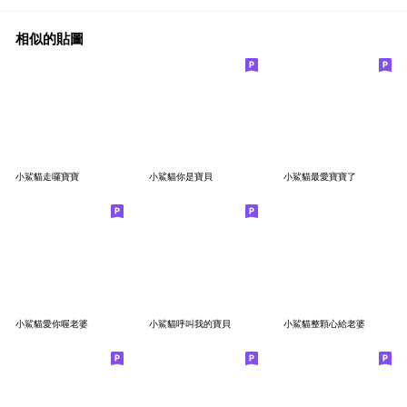
相似的貼圖
小鯊貓走囉寶寶
小鯊貓你是寶貝
小鯊貓最愛寶寶了
小鯊貓愛你喔老婆
小鯊貓呼叫我的寶貝
小鯊貓整顆心給老婆