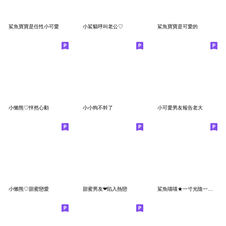
鯊魚寶寶是任性小可愛
小鯊貓呼叫老公♡
鯊魚寶寶是可愛的
小懶熊♡怦然心動
小小狗不幹了
小可愛男友報告老大
小懶熊♡甜蜜戀愛
甜蜜男友❤陷入熱戀
鯊魚喵喵★一寸光陰一寸金,馬上躺好給我親