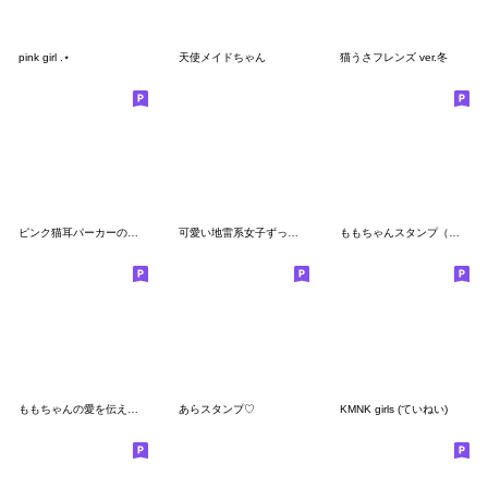
pink girl .⋆
天使メイドちゃん
猫うさフレンズ ver.冬
ピンク猫耳パーカーの女の子スタンプ
可愛い地雷系女子ずっと使えるスタンプ
ももちゃんスタンプ（童話モチーフ）
ももちゃんの愛を伝えるスタンプ
あらスタンプ♡
KMNK girls (ていねい)