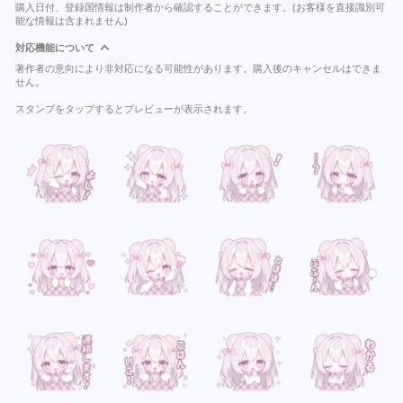
購入日付、登録国情報は制作者から確認することができます。(お客様を直接識別可
能な情報は含まれません)
対応機能について
著作者の意向により非対応になる可能性があります。購入後のキャンセルはできま
せん。
スタンプをタップするとプレビューが表示されます。