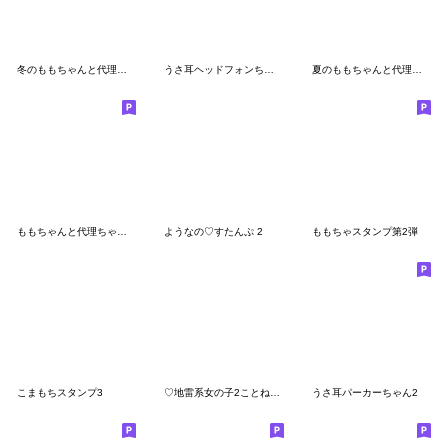
冬のももちゃんと代理ちゃん
うさ耳ヘッドフォンちゃん
夏のももちゃんと代理くん
ももちゃんと代理ちゃんスタンプ
ようなの♡すたんぷ 2
ももちゃスタンプ第2弾
こまもちスタンプ3
♡地雷系女の子2ことねちゃん♡
うさ耳パーカーちゃん2