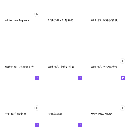
white paw Miyao 2
奶油小生 - 只想耍廢
貓咪日和 蛇年諧音梗!
貓咪日和：神馬都有大發篇
貓咪日和 上班好忙篇
貓咪日和 七夕傳情篇
一只貓手-銀漸層
冬天與貓咪
white paw Miyao