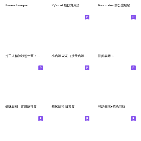
flowers bouquet
Yy's cat 貓奴實用語
Procrustes 辦公室貓貓貼圖系列
打工人精神狀態十五：老闆又來了
小猫咪-花花（接受猫咪的禮貌問候吧）
甜點貓咪 3
貓咪日和 - 實用應答篇
貓咪日和 日常篇
幹話貓球♥吃啥特輯