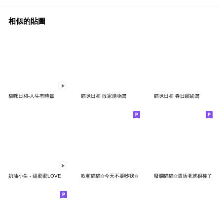
相似的貼圖
貓咪日和-人生有時篇
貓咪日和 敗家購物篇
貓咪日和 春日繽紛篇
奶油小生 - 甜蜜蜜LOVE
軟萌貓貓✩今天不要吵我✩
廢爛貓貓✩還活著就很棒了