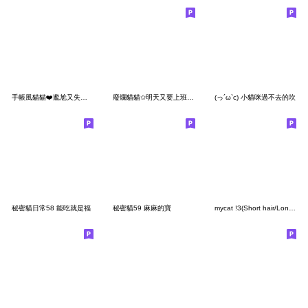
手帳風貓貓❤️尷尬又失禮貌的微笑
廢爛貓貓✩明天又要上班 我只想躺整天
(っ´ω`c) 小貓咪過不去的坎
秘密貓日常58 能吃就是福
秘密貓59 麻麻的寶
mycat !3(Short hair/Long hair/All)