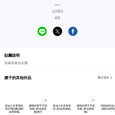
yaozi
注意事項
檢舉
貼圖說明
馬麻馬麻你在哪
腰子的其他作品
顯示更多
奶油小生實用的
貓咪的胖手手很
奶油小生恭喜發
貓咪的胖手手很
情勒的奶油
省空間貼圖(淺奶
有戲 (奶油虎斑
財 (奶油虎斑貓)
有戲 (奶油虎斑
(淺奶油虎斑
油虎斑貓)
貓)無字
貓)