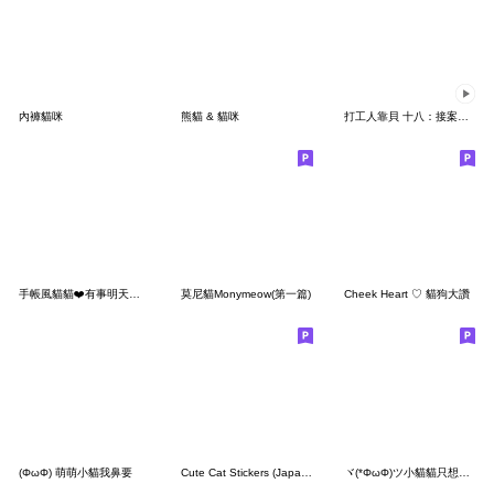
內褲貓咪
熊貓 & 貓咪
打工人靠貝 十八：接案精神狀態
手帳風貓貓❤️有事明天再說
莫尼貓Monymeow(第一篇)
Cheek Heart ♡ 貓狗大讚
(ΦωΦ) 萌萌小貓我鼻要
Cute Cat Stickers (Japanese message)
ヾ(*ΦωΦ)ツ小貓貓只想躺平