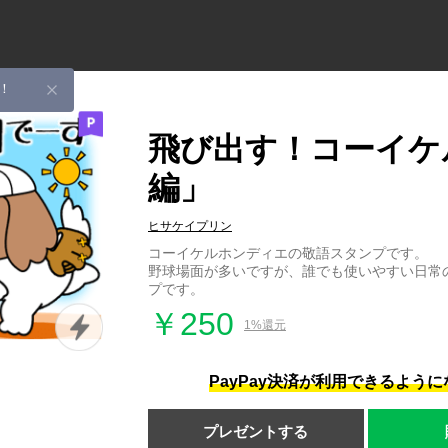
！
飛び出す！コーイケ
編」
ヒサケイプリン
コーイケルホンディエの敬語スタンプです。
野球場面が多いですが、誰でも使いやすい日常
プです。
￥250
1%還元
PayPay決済が利用できるよう
プレゼントする