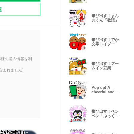
題
飛び出す！まん
丸くん「敬語」
飛び出す！でか
文字トイプー
客様の購入情報を利
飛び出す！ズー
ムイン豆柴
含まれません)
Pop-up! A
cheerful and
kind grandpa
飛び出す！ペン
ペン「ぷっくり
シール」