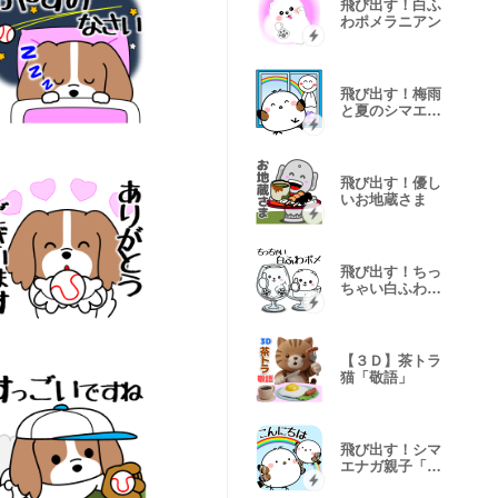
飛び出す！白ふ
わポメラニアン
飛び出す！梅雨
と夏のシマエナ
ガ
飛び出す！優し
いお地蔵さま
飛び出す！ちっ
ちゃい白ふわポ
メ
【３Ｄ】茶トラ
猫「敬語」
飛び出す！シマ
エナガ親子「挨
拶」