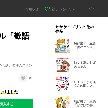
お知らせ
|
欲しいものリスト
|
ログイン
ヒサケイプリンの他の
作品
ル「敬語
飛び出す！豆柴
「夏のグルメ」
動く！夏のおば
の会話と挨拶のスタン
あちゃん
101
ＢＩＧ！まん丸
くんの即レスス
タンプ
になりました
飛び出す！豆柴
購入する
「ぽかぽか春」