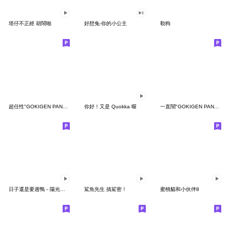
塔仔不正經 胡鬧啪
好想兔-你的小公主
勒狗
超任性"GOKIGEN PANDA" 台灣版
你好！又是 Quokka 喔
一直鬧"GOKIGEN PANDA" 台灣版
日子還是要過鴨－陽光開朗每一天鴨
鯊魚先生 搞鯊密！
蜜桃貓和小伙伴8