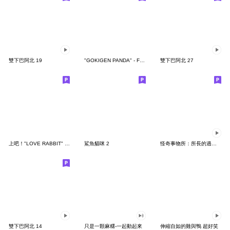
雙下巴阿北 19
"GOKIGEN PANDA" - Feeling / global
雙下巴阿北 27
上吧！"LOVE RABBIT" 台灣版
鯊魚貓咪 2
怪奇事物所：所長的過度繁殖
雙下巴阿北 14
只是一顆麻糬-一起動起來
伸縮自如的雞與鴨 超好笑