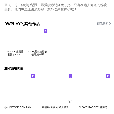
兩人一冷一熱吵吵鬧鬧，最愛鑽巷問阿嬤，挖出只有在地人知道的秘境
美食。他們專走迷路系路線，意外吃到超神小吃！
DWPLAY的其他作品
顯示更多
DWPLAY 超實用
D&W黑白雙搭表
貼圖-prat 1
情貼第一彈
相似的貼圖
小小孩"GOKIGEN PANDA" 台灣版
貓貓蟲-咖波 可愛大暴走
"LOVE RABBIT" 滿滿是愛 台灣版