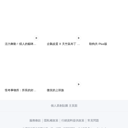
活力舞動！煩人的貓咪★迷你版 2
企鵝皮蛋 X 天竺鼠布丁 有點厭世
勒狗共 Plus版
怪奇事物所：所長的好日子要來力
微笑的上班族
個人原創貼圖 主頁面
|
|
|
服務條款
隱私權政策
行銷資料提供政策
常見問題