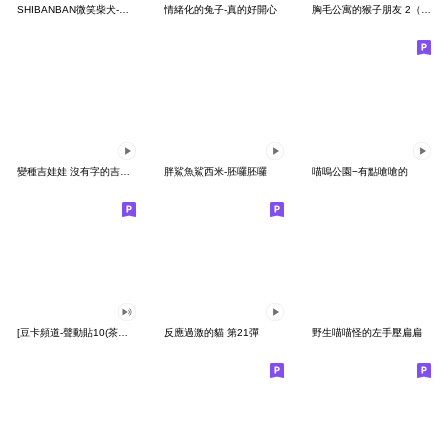
SHIBANBAN微笑柴犬-廢柴寶寶日常
情緒化的兔子-真的好開心
胸毛公寓的猴子朋友 2（有聲動態）
變種吉娃娃 沒有字的吉娃娃
胖鯊魚鯊西米-胚囉胚囉
喵嗚公園−有點嗆嗆的
[豆卡頻道-聲動貼10(茶寶丸日常篇)
反應過激的貓 第21彈
野生喵喵怪的左手壓扁扁