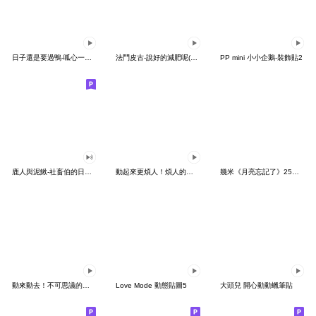
日子還是要過鴨-呱心一下鴨
法鬥皮古-說好的減肥呢(第15彈)
PP mini 小小企鵝-裝飾貼2
鹿人與泥鰍-社畜伯的日常有聲貼圖
動起來更煩人！煩人的貓咪3
幾米《月亮忘記了》25周年 x 晴天P莉
動來動去！不可思議的寶可夢貼圖
Love Mode 動態貼圖5
大頭兒 開心動動蠟筆貼