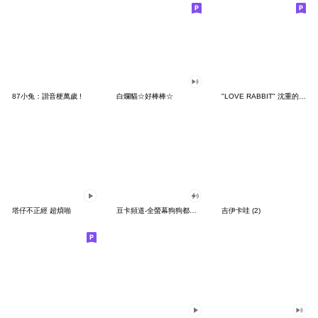
87小兔：諧音梗萬歲 !
白爛貓☆好棒棒☆
"LOVE RABBIT" 沈重的愛 台灣版
塔仔不正經 超煩啪
豆卡頻道-全螢幕狗狗都沒你上班累
吉伊卡哇 (2)