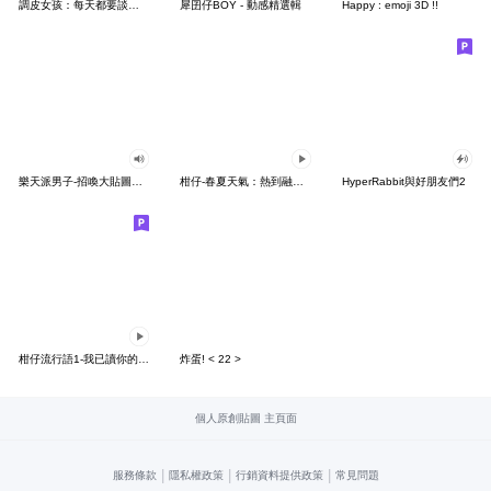
調皮女孩：每天都要談戀愛2
犀囝仔BOY - 動感精選輯
Happy : emoji 3D !!
樂天派男子-招喚大貼圖超好用
柑仔-春夏天氣：熱到融化與梅雨發霉
HyperRabbit與好朋友們2
柑仔流行語1-我已讀你的已讀
炸蛋! < 22 >
個人原創貼圖 主頁面
|
|
|
服務條款
隱私權政策
行銷資料提供政策
常見問題