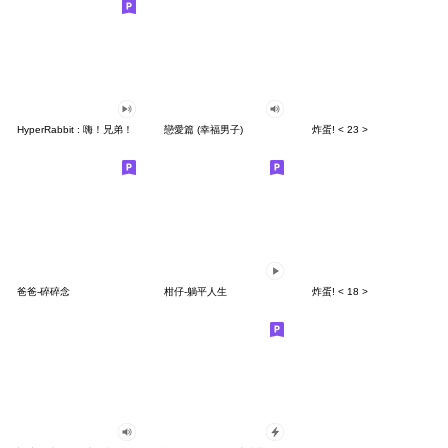
HyperRabbit : 嗨！兄弟！
戀愛篇 (幸福男子)
炸蛋! < 23 >
爸爸-碎碎念
柑仔-躺平人生
炸蛋! < 18 >