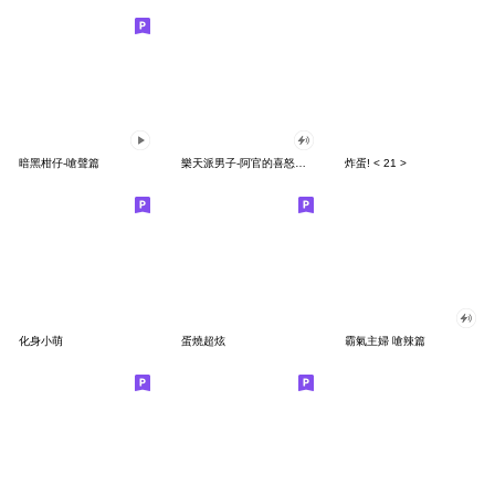
暗黑柑仔-嗆聲篇
樂天派男子-阿官的喜怒哀樂全螢幕貼圖
炸蛋! < 21 >
化身小萌
蛋燒超炫
霸氣主婦 嗆辣篇