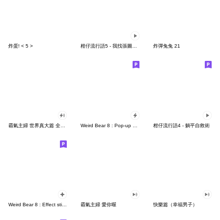
炸蛋! < 5 >
柑仔流行語5 - 我找張圖笑笑你
炸彈兔兔 21
霸氣主婦 世界真大篇 全螢幕貼圖
Weird Bear 8 : Pop-up stickers
柑仔流行語4 - 躺平自救術
Weird Bear 8 : Effect stickers
霸氣主婦 愛你喔
快樂篇（幸福男子）