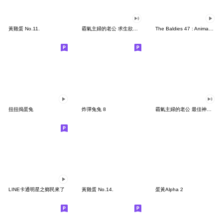
黃雞蛋 No.11.
霸氣主婦的老公 求生欲望 5
The Baldies 47 : Animated Stickers
扭扭搗蛋兔
炸彈兔兔 8
霸氣主婦的老公 最佳神隊友6
LINE卡通明星之鄉民來了
黃雞蛋 No.14.
蛋黃Alpha 2