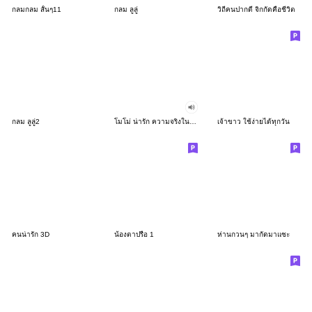
กลมกลม สั้นๆ11
กลม ลูลู่
วิถีคนปากดี จิกกัดคือชีวิต
กลม ลูลู่2
โมโม่ น่ารัก ความจริงในใจ แบบ บิ๊ก บิ๊ก
เจ้าขาว ใช้ง่ายได้ทุกวัน
คนน่ารัก 3D
น้องตาปรือ 1
ห่านกวนๆ มากัดมาแซะ