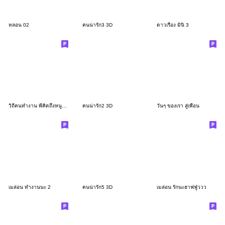
หลอน 02
คนน่ารัก3 3D
ดาวเรือง มินิ 3
วิถีคนทำงาน พี่คิดถึงหนูทำไมคะ
คนน่ารัก2 3D
วันๆ ของเรา สู่เพื่อน
เมล่อน ทำงานนะ 2
คนน่ารัก5 3D
เมล่อน รักนะฮาฟฟู่ววว