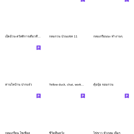
เป็ดอ้วน-สวัสดิการเดียวที่มี เบิกพาราได้
กลมกวน ป่วนเเชท 11
กลมเกรียนนะ ทำงานๆ
ห่านไทบ้าน ปากแจ๋ว
Yellow duck, chat, work, peck 9
ตุ้ยนุ้ย จอมกวน
กลมเกรียน โซเชี่ยล
ชีวิตสิ้นหวัง
ไข่ขาว หัวกลม เบิ้มๆ