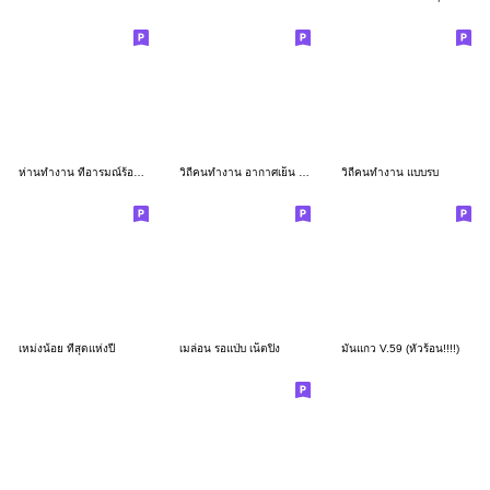
ห่านทำงาน ที่อารมณ์ร้อนกว่าอากาศ
วิถีคนทำงาน อากาศเย็น แต่หัวร้อนนะ
วิถีคนทำงาน แบบรบ
เหม่งน้อย ที่สุดแห่งปี
เมล่อน รอแป่บ เน็ตปิง
มันแกว V.59 (หัวร้อน!!!!)