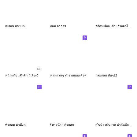
เมล่อน คนขยัน
กลม ลาล่า3
วิถีคนเผือก เข้าแล้วออกไม่ได้
หน้าเกรียนดุ๊กดิ๊ก มีเสียง5
ห่านกวนๆ ทำงานแบบเดือด
กลมกลม สั้นๆ12
หัวกลม ตัวตึง 9
ปีศาจน้อย ตัวแสบ
เป็นมิตรมันยาก ด้ากันดีกว่า