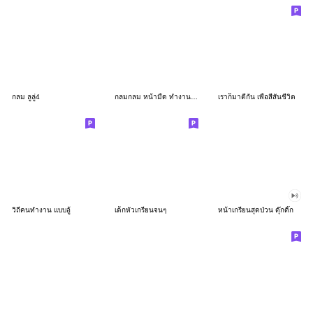
กลม ลูลู่4
กลมกลม หน้ามืด ทำงาน 3D
เราก็มาตีกัน เพื่อสีสันชีวิต
วิถีคนทำงาน แบบอู้
เด็กหัวเกรียนจนๆ
หน้าเกรียนสุดป่วน ดุ๊กดิ๊ก