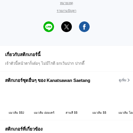
หมายเหตุ
รายงานปัญหา
เกี่ยวกับสติกเกอร์นี้
เจ้าตัวนี้หน้าตาก็เด๋อๆ ไม่มีไรดี ยกเว้นปาก ปากดี๊
สติกเกอร์ชุดอื่นๆ ของ Kanatsawan Saetang
ดูเพิ่ม
แมวส้ม อิอิ2
แมวส้ม อ่อมเคร้
สามสี อิอิ
แมวส้ม อิอิ
แมวส้ม โอ
สติกเกอร์ที่เกี่ยวข้อง