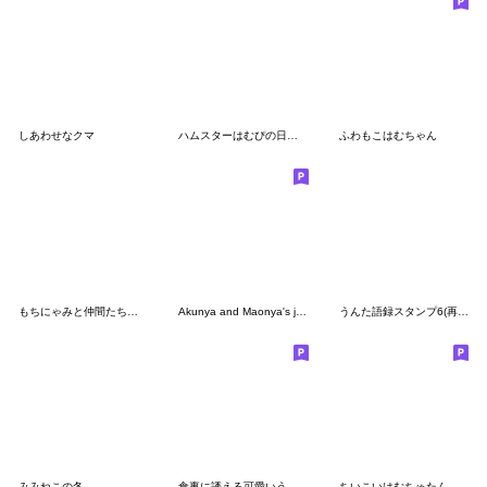
しあわせなクマ
ハムスターはむぴの日常（ローポリゴンver)
ふわもこはむちゃん
もちにゃみと仲間たち（落書きver.）
Akunya and Maonya's job(No words)
うんた語録スタンプ6(再修正版)
みみねこの冬
食事に誘える可愛いうんたねこスタンプ7
ちいこいはむちゅたん♡苺