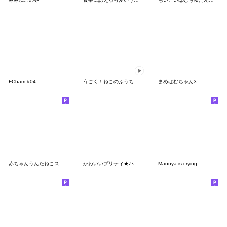
FCham #04
うごく！ねこのふうちゃん
まめはむちゃん3
赤ちゃんうんたねこスタンプ第2弾
かわいいプリティ★ハムちゃんズ
Maonya is crying