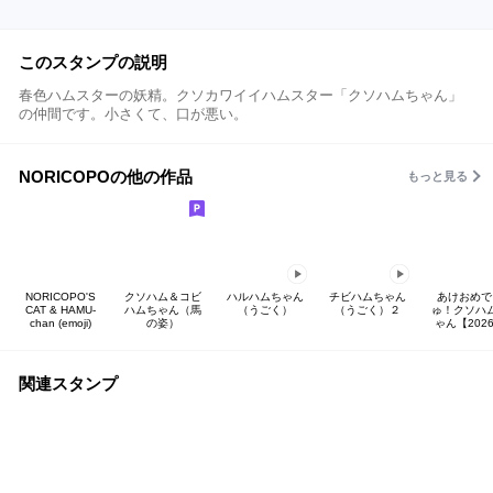
このスタンプの説明
春色ハムスターの妖精。クソカワイイハムスター「クソハムちゃん」
の仲間です。小さくて、口が悪い。
NORICOPOの他の作品
もっと見る
NORICOPO'S
クソハム＆コビ
ハルハムちゃん
チビハムちゃん
あけおめで
CAT & HAMU-
ハムちゃん（馬
（うごく）
（うごく）２
ゅ！クソハ
chan (emoji)
の姿）
ゃん【202
関連スタンプ