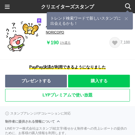
クリエイターズスタンプ
トレンド検索ワードで新しいスタンプに
出会えるかも！
ハルハムちゃん
NORICOPO
￥190
7,188
1%還元
PayPay決済が利用できるようになりました
プレゼントする
購入する
LYPプレミアムで使い放題
スタンプアレンジ/デコレーションに対応
制作者に提供される情報について
LINEヤフー株式会社はスタンプ/絵文字/着せかえ制作者への売上レポートの提供の
ために、お客様の購入情報を利用します。