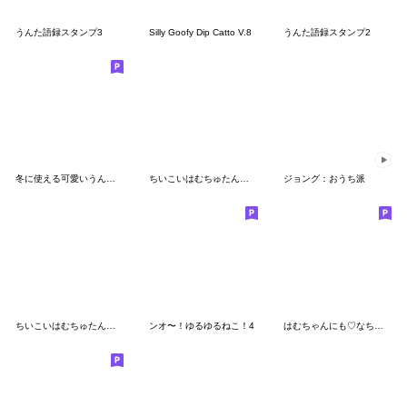
うんた語録スタンプ3
Silly Goofy Dip Catto V.8
うんた語録スタンプ2
冬に使える可愛いうんたねこスタンプ8
ちいこいはむちゅたん☆春
ジョング：おうち派
ちいこいはむちゅたん☆全力推しかちゅでち
ンオ〜！ゆるゆるねこ！4
はむちゃんにも♡なちゅ♡がきた！（夏♡）