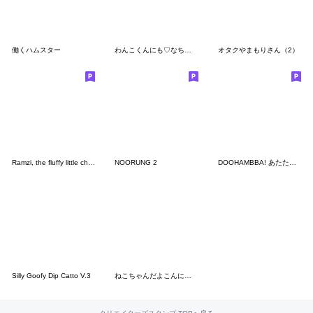
働くハムスター
わんこくんにも♡なちゅ♡がきた！(夏♡)
オタクやまもりさん（2）
Ramzi, the fluffy little chipmunk
NOORUNG 2
DOOHAMBBA! あたたかい日常
Silly Goofy Dip Catto V.3
ねこちゃんだよこんにちは