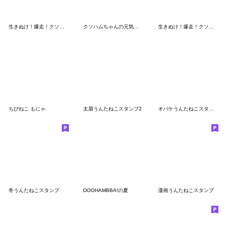
生きぬけ！爆走！クソハムちゃん2
クソハムちゃんの元気な仲間たち
生きぬけ！爆走！クソハムちゃん
ちびねこ もにゃ
太眉うんたねこスタンプ2
オバケうんたねこスタンプ
冬うんたねこスタンプ
DOOHAMBBA!の夏
漫画うんたねこスタンプ