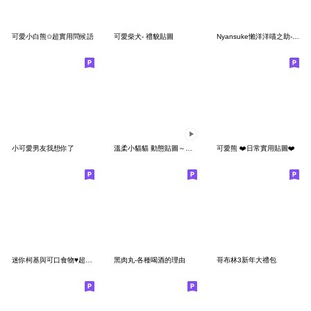
可愛小白熊✩超實用問候語
可愛柴犬- 禮貌貼圖
Nyansuke懶洋洋喵之助-起手式貼圖
小可愛男友我想你了
溫柔小貓貓 動態貼圖～秋冬暖心～
可愛熊 ❤️日常實用貼圖❤️
迷你柯基與可口食物♥超實用貼圖♥
黑肉丸-各種喝酒的理由
哥布林3新年大禮包