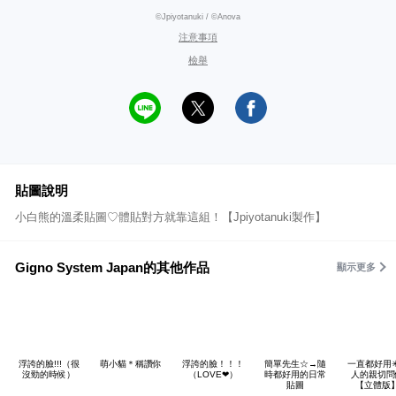
©Jpiyotanuki / ©Anova
注意事項
檢舉
貼圖說明
小白熊的溫柔貼圖♡體貼對方就靠這組！【Jpiyotanuki製作】
Gigno System Japan的其他作品
顯示更多
浮誇的臉!!!（很
萌小貓＊稱讚你
浮誇的臉！！！
簡單先生☆→隨
一直都好用
沒勁的時候）
（LOVE❤）
時都好用的日常
人的親切問
貼圖
【立體版