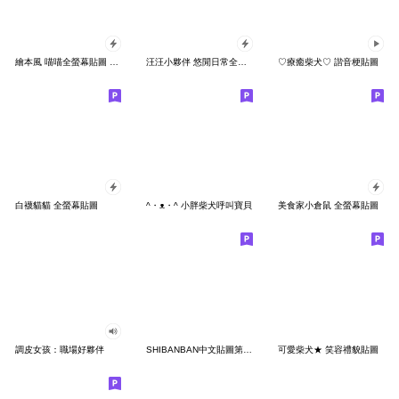
繪本風 喵喵全螢幕貼圖 滿滿花季
汪汪小夥伴 悠閒日常全螢幕
♡療癒柴犬♡ 諧音梗貼圖
白襪貓貓 全螢幕貼圖
^・ᴥ・^ 小胖柴犬呼叫寶貝
美食家小倉鼠 全螢幕貼圖
調皮女孩：職場好夥伴
SHIBANBAN中文貼圖第4彈-可愛對話框
可愛柴犬★ 笑容禮貌貼圖