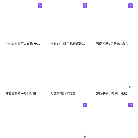
迷你白熊與可口食物 ❤️常用語❤️
當肯17：除了祝福還是祝福
可愛柯基9♡我先吃飯♡
可愛熊和豬—每日好用貼圖
可愛白熊日常問候
無所事事小海豹（運動應援貼圖）