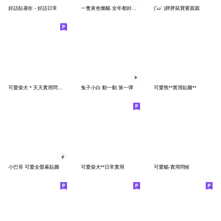
好話貼著你 - 好話日常
一隻黃色懶貓 全年都好用！祝福問候篇
(´ω` )胖胖鼠寶要親親
可愛柴犬＊天天實用問候＊
兔子小白 動一動 第一彈
可愛熊**實用貼圖**
小巴哥 可愛全螢幕貼圖
可愛柴犬**日常實用
可愛貓-實用問候