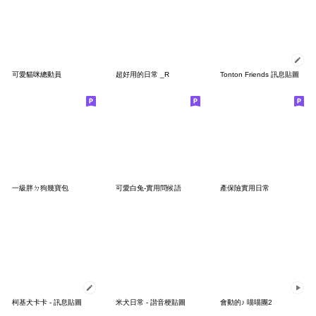
可愛貓咪總動員
超好用的日常 _R
Tonton Friends 訊息貼圖
一級胖ㄉ狗幾寶包
可愛白兔-實用問候語
產保險實用日常
柯基犬卡卡 - 訊息貼圖
米犬日常 - 諧音梗貼圖
會動的♪ 喵喵團2