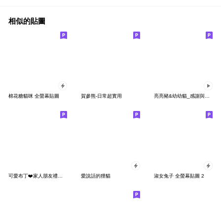
相似的貼圖
棉花糖貓咪 全螢幕貼圖
賀參熊-日常超實用
亮亮豬&幼幼貓_感謝與美食篇
可愛布丁❤️家人朋友禮貌貼圖
愛說話的狸貓
淑女兔子 全螢幕貼圖 2