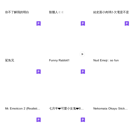
你不了解我的明白
骷髏人ㄍㄍ
結史面小肉球2-欠電是不是
鯊魚兄
Funny Rabbit!!
Nud Emoji : so fun
Mr. Emoticon 2 (Realistic Ver.)
七月半❤️可愛小女鬼❤️89仔篇
Nekomata Okayu Sticker Vol.2