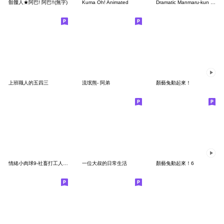
骷髏人★阿巴! 阿巴!!(無字)
Kuma Oh! Animated
Dramatic Manmaru-kun (Polite)
上班職人的五四三
流氓熊- 阿弟
顏藝兔動起來！
情緒小肉球9-社畜打工人之好想躺平
一位大叔的日常生活
顏藝兔動起來！6