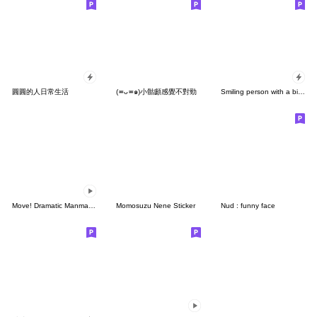
圓圓的人日常生活
(≖ᴗ≖๑)小骷顱感覺不對勁
Smiling person with a big nose
Move! Dramatic Manmaru-kun
Momosuzu Nene Sticker
Nud : funny face