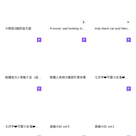
小咪鯊3臉部放大篇
A round, sad looking old man
Indy black cat and friends IV
骷髏老大1-骨氣十足（超嗆篇）
骷髏人有病☠️總是盯著你看
七月半❤️可愛小女鬼❤️誇張表情
七月半❤️可愛小女鬼❤️你的女鬼女友
臭臉小白 vol.5
臭臉小白 vol.1