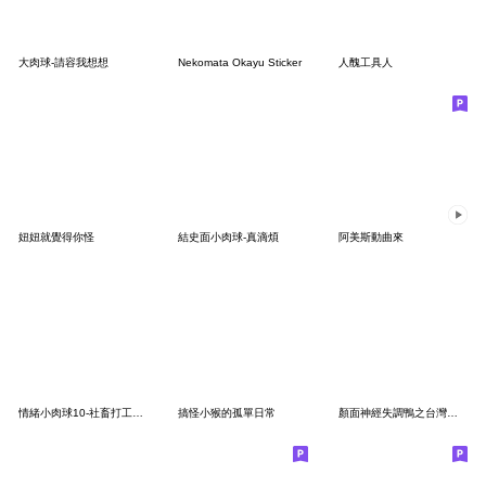
大肉球-請容我想想
Nekomata Okayu Sticker
人醜工具人
妞妞就覺得你怪
結史面小肉球-真滴煩
阿美斯動曲來
情緒小肉球10-社畜打工人2拜託別搞我
搞怪小猴的孤單日常
顏面神經失調鴨之台灣人口頭禪