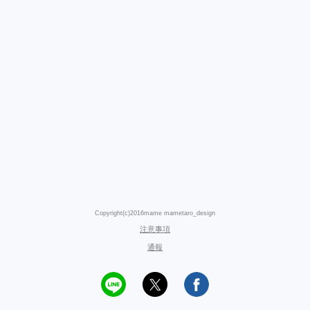
Copyright(c)2016mame mametaro_design
注意事項
通報