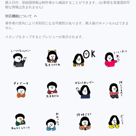
購入日付、登録国情報は制作者から確認することができます。(お客様を直接識別可
能な情報は含まれません)
対応機能について
著作者の意向により非対応になる可能性があります。購入後のキャンセルはできま
せん。
スタンプをタップするとプレビューが表示されます。