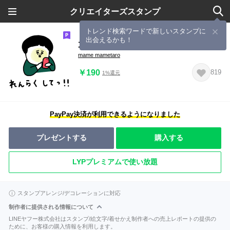
クリエイターズスタンプ
トレンド検索ワードで新しいスタンプに
出会えるかも！
大人女子たち。子供に送る。
mame mametaro
￥190
819
1%還元
PayPay決済が利用できるようになりました
プレゼントする
購入する
LYPプレミアムで使い放題
スタンプアレンジ/デコレーションに対応
制作者に提供される情報について
LINEヤフー株式会社はスタンプ/絵文字/着せかえ制作者への売上レポートの提供の
ために、お客様の購入情報を利用します。