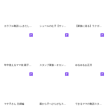
カラフル敬語♪ふきだしおばけ９
シュールのむ子【サッカー応援編】
【家族に送る】ラクガキ調☆くまフレンズ
年中使えるママ友:親子スタンプ☆pocaママ
スタンプ家族～オカンより
ゆるゆるお正月
マチ子さん 主婦編
親から子へひらがなスタンプ
できるママの敬語スタンプ