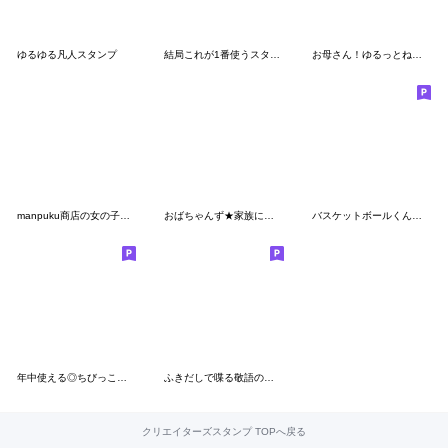
ゆるゆる凡人スタンプ
結局これが1番使うスタンプ-お仕事仲間編2-
お母さん！ゆるっとね、ゆるっと
manpuku商店の女の子スタンプ
おばちゃんず★家族に送るママの一言
バスケットボールくんの日常2
年中使える◎ちびっこふれんず #4
ふきだしで喋る敬語のぶす6
クリエイターズスタンプ TOPへ戻る