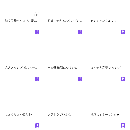
動く♡母さんより、愛を込めて♡
家族で使えるスタンプ2 〜デカ文字〜
センチメンタルママ
凡人スタンプ 省スペース敬語
ボダ母 敬語になるの１
よく使う言葉 スタンプ
ちょくちょく使える4
ソフトウザいさん
陽気なオネーサン☆★敬語・日常使い★☆