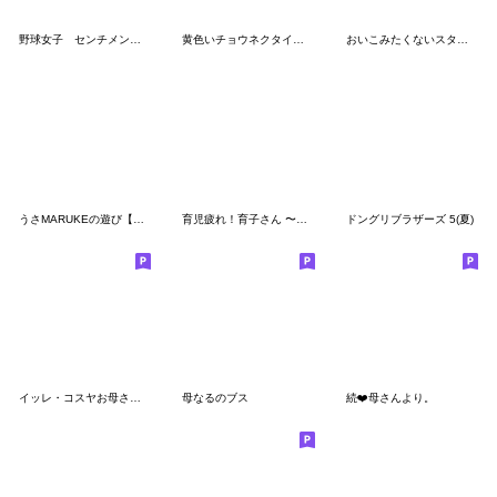
野球女子 センチメンタルガール
黄色いチョウネクタイのこびとのゆるい敬語
おいこみたくないスタンプです
うさMARUKEの遊び【連絡】
育児疲れ！育子さん 〜わが子への一言編2〜
ドングリブラザーズ 5(夏)
イッレ・コスヤお母さんスタンプ【修正版】
母なるのブス
続❤️母さんより。