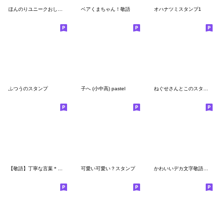
ほんのりユニークおしゃべりな指たち
ベアくまちゃん！敬語
オハナツミスタンプ1
ふつうのスタンプ
子へ (小中高) pastel
ねぐせさんとこのスタンプ 【くらし】
【敬語】丁寧な言葉＊しろいくまちゃん
可愛い可愛い？スタンプ
かわいいデカ文字敬語★しろいくまちゃん