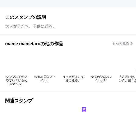
このスタンプの説明
大人女子たち。子供に送る。
mame mametaroの他の作品
もっと見る
シンプルで使い
ゆるめ♡白スマ
うさぎだけ。友
ゆるめ♡白スマ
うさぎだけ
やすい＊ゆるめ
イル。
達に連絡。
イル。2。
ンク。動く
スマイル。
関連スタンプ