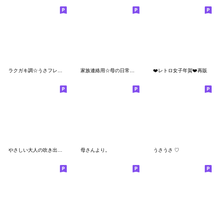
ラクガキ調☆うさフレンズ【敬語＆丁寧】
家族連絡用☆母の日常会話［POCAママ］
❤️レトロ女子年賀❤️再販
やさしい大人の吹き出し◎敬語 #2
母さんより。
うさうさ ♡