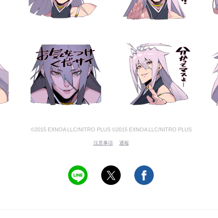
©2015 EXNOA LLC/NITRO PLUS ©2015 EXNOA LLC/NITRO PLUS
注意事項
通報