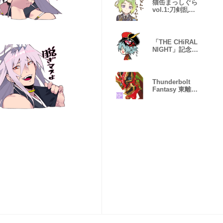
猫缶まっしぐら
vol.1:刀剣乱舞
十周年
「THE CHiRAL
NIGHT」記念ス
タンプ 第２弾
Thunderbolt
Fantasy 東離劍
遊紀4