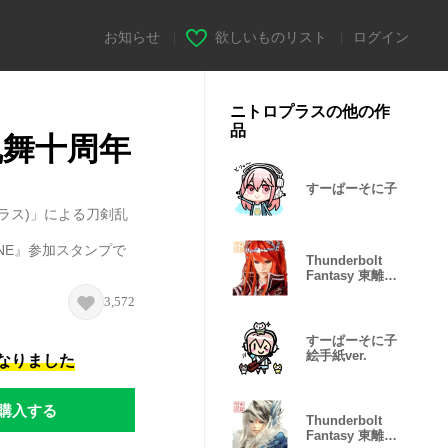
お知らせ
|
欲しいものリスト
|
ログイン
ニトロプラスの他の作
品
乱舞十周年
すーぱーそに子
ラス)」による刀剣乱
ONLINE』参加スタンプで
Thunderbolt
Fantasy 東離劍
遊紀３
3,572
すーぱーそに子
絵手紙ver.
になりました
購入する
Thunderbolt
Fantasy 東離劍