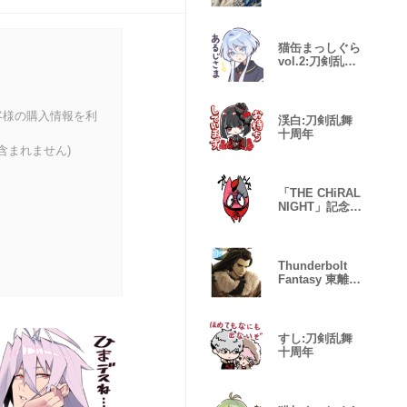
遊紀
猫缶まっしぐら
vol.2:刀剣乱舞
十周年
客様の購入情報を利
渓白:刀剣乱舞
十周年
含まれません)
「THE CHiRAL
NIGHT」記念ス
タンプ
Thunderbolt
Fantasy 東離劍
遊紀2
すし:刀剣乱舞
十周年