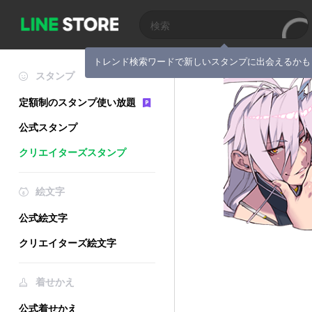
トレンド検索ワードで新しいスタンプに出会えるかも
スタンプ
定額制のスタンプ使い放題
公式スタンプ
クリエイターズスタンプ
絵文字
公式絵文字
クリエイターズ絵文字
着せかえ
公式着せかえ