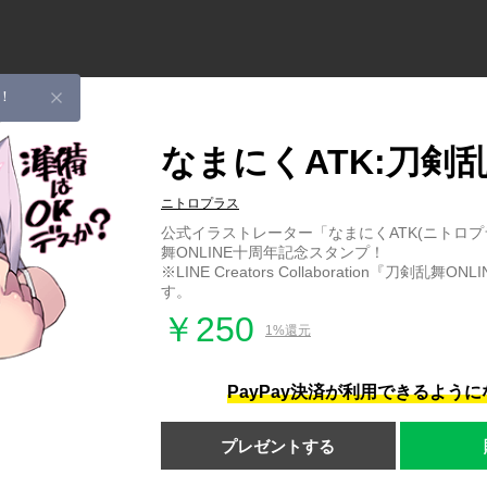
！
なまにくATK:刀剣
ニトロプラス
公式イラストレーター「なまにくATK(ニトロプ
舞ONLINE十周年記念スタンプ！
※LINE Creators Collaboration『刀剣乱舞
す。
￥250
1%還元
PayPay決済が利用できるよう
プレゼントする