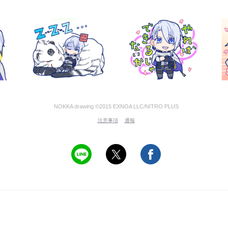
NOKKA drawing ©2015 EXNOA LLC/NITRO PLUS
注意事項
通報