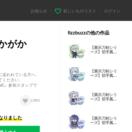
お知らせ
|
欲しいものリスト
|
ログイン
fizzbuzzの他の作品
かがか
【展示刀剣シリ
ーズ】切手風ス
タンプvol.6
【展示刀剣シリ
に追われている方へ。
ーズ】切手風ス
てください。
タンプvol.5
ONLINE』参加スタンプで
【展示刀剣シリ
ーズ】切手風ス
2,903
タンプvol.1
になりました
【展示刀剣シリ
ーズ】切手風ス
タンプvol.2