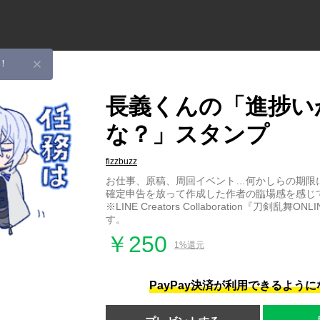
！
長義くんの「進捗い
な？」スタンプ
fizzbuzz
お仕事、原稿、周回イベント…何かしらの期限
確定申告を放って作成した作者の臨場感を感じ
※LINE Creators Collaboration『刀剣乱舞
す。
￥250
1%還元
PayPay決済が利用できるよう