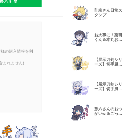
購入する
則宗さん日常ス
タンプ
お大事に！薬研
くん＆本丸お見
舞いスタンプ
客様の購入情報を利
【展示刀剣シリ
含まれません)
ーズ】切手風ス
タンプvol.4
【展示刀剣シリ
ーズ】切手風ス
タンプvol.3
孫六さんのおつ
かいwithごっち
ん＆肥前