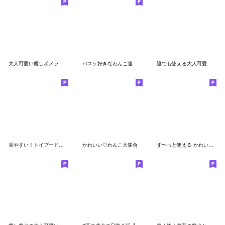
大人可愛い癒しポメラニアンの梅雨スタンプ
バスケ好きなわんこ達
誰でも使える大人可愛い☆癒しチワワ
見やすい！トイプードルのでか文字スタンプ
かわいい♡わんこ大集合
ず〜っと使える かわいい犬たち❤️モグシバ