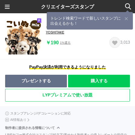
クリエイターズスタンプ
トレンド検索ワードで新しいスタンプに
出会えるかも！
こいぬmix
YOSHITAKE
￥190
3,013
1%還元
PayPay決済が利用できるようになりました
プレゼントする
購入する
LYPプレミアムで使い放題
スタンプアレンジ/デコレーションに対応
AI情報あり
制作者に提供される情報について
LINEヤフー株式会社はスタンプ/絵文字/着せかえ制作者への売上レポートの提供の