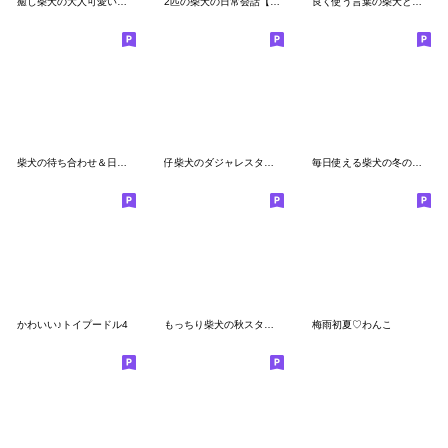
癒し柴犬の大人可愛い毎日スタンプ
2匹の柴犬の日常会話【よく使う言葉】
良く使う言葉の柴犬とスイーツ☆。.:＊・゜
柴犬の待ち合わせ＆日常会話
仔柴犬のダジャレスタンプ
毎日使える柴犬の冬の日常*·̩͙❅*＊.
かわいい♪トイプードル4
もっちり柴犬の秋スタンプ
梅雨初夏♡わんこ