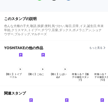
このスタンプの説明
色んな犬種の子犬,敬語,挨拶,便利,気づかい,毎日,日常,イヌ,誕生日,年末
年始,クリスマス,トイプー,チワワ,豆柴,ダックス,ポメラニアン,シュナ
ウザー,ブルドッグ,マルチーズ
YOSHITAKEの他の作品
もっと見る
【動く】トイプ
【動く】こねこ
【動く】しばい
何食べる？【飯
何食べる？
ードル
ぬ2
テロ返信スタン
テロ返信ス
プ】
プ2】
関連スタンプ