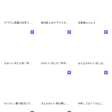
チワワと真夏の日常スタンプ
毎日使えるチワワスタンプ
豆柴福ちゃん２
かわいい犬たち冬♡冬＆正月 柴犬
かわいい犬たち♡年中使える お祝い しば犬
おとなかわいい豆しばのきづかい敬語
わくわく♪夏の柴犬だワン！
大人かわいい秋の癒しプードル
今何してる？♡わんこ