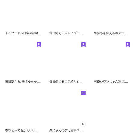
トイプードル日常会話6(基本)夏色デカ文字
毎日使える♡トイプードル写真スタンプ
気持ちを伝えるポメラ二アン【家族＆恋人】
毎日使える♪表情ゆたかなトイプードル
毎日使える♡気持ちを伝える♡わんちゃん
可愛いワンちゃん達 元気＆思いやり 敬語
春♡とってもかわいいトイプードル
柴犬さんのデカ文字スタンプ