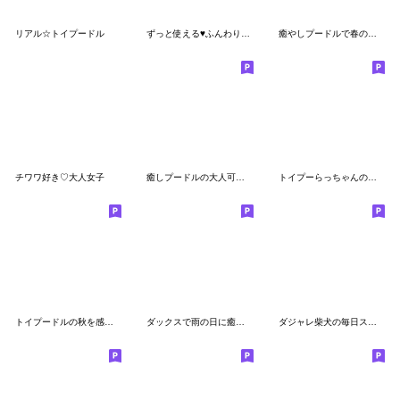
リアル☆トイプードル
ずっと使える♥ふんわり柴犬の敬語
癒やしプードルで春の日常スタンプ
チワワ好き♡大人女子
癒しプードルの大人可愛い毎日スタンプ
トイプーらっちゃんの夏<よく使う言葉>
トイプードルの秋を感じるスタンプ
ダックスで雨の日に癒されるスタンプ
ダジャレ柴犬の毎日スタンプ