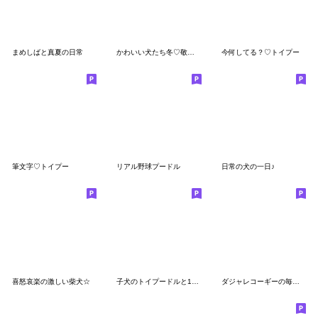
まめしばと真夏の日常
かわいい犬たち冬♡敬語おおめの冬♡柴犬
今何してる？♡トイプー
筆文字♡トイプー
リアル野球プードル
日常の犬の一日♪
喜怒哀楽の激しい柴犬☆
子犬のトイプードルと1年中使える言葉
ダジャレコーギーの毎日スタンプ