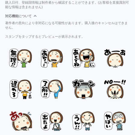
購入日付、登録国情報は制作者から確認することができます。(お客様を直接識別可
能な情報は含まれません)
対応機能について
著作者の意向により非対応になる可能性があります。購入後のキャンセルはできま
せん。
スタンプをタップするとプレビューが表示されます。