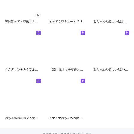
毎日使って～♡動く！猫おちゃめと茶々丸を
とっても♡キュート ２３
おちゃめの楽しい会話♡気持ち色々喜怒哀楽
うさぎサン★カラフル よく使う言葉
【3D】毒舌女子友達とのフランクなやりとり
おちゃめの楽しい会話♥元気な日常会話
おちゃめの冬のデカ文字編☆手書き風
シマシマおちゃめの便利な返事＆あいづち編