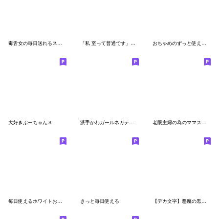
毒舌女の毎日送れるスタンプ
「私 至って普通です」デカ文字スタンプ編
おちゃめのずっと使える楽しい会話♡感情編
大好きぶーちゃん３
派手かわガールネガティブ2
老眼主婦の為のママスタンプ２
毎日使えるホワイトおちゃめ♡日常会話
きっと毎日使える
【デカ文字】悪魔の黒ちゃん25