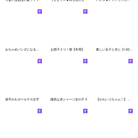
おちゃめパンダになる！気持ち色々
お団子２つ！⑩【冬用】
優しい女子と共に【+3D恐竜の初夏】
派手かわガールデカ文字
陽気な赤ジャージ女の子 5
【かわいコちゃん♡】 スタンプ ②