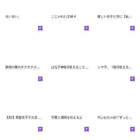
るいるい。
こじゃれた主婦 4
優しい女子と共に【あると助かるスタンプ】
奥様の愛のチクチクスタンプ
はな子✿毎日使えることば編。
シマ子。《毎日使えることば》
【3D】黒髪女子デカ文字笑えるスタンプ
可愛く感情を伝えるよ
叫ぶおちゃめ♡ずっと使える毎日使える