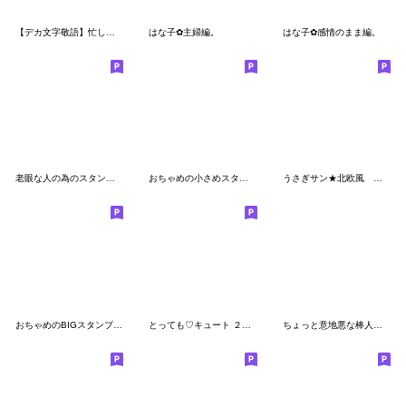
【デカ文字敬語】忙しいママの日常スタンプ
はな子✿主婦編。
はな子✿感情のまま編。
老眼な人の為のスタンプ２
おちゃめの小さめスタンプ♡ご挨拶
うさぎサン★北欧風 吹き出し 大人
おちゃめのBIGスタンプ♡ネガティブ編
とっても♡キュート ２０ [モノトーン]
ちょっと意地悪な棒人間スタンプ