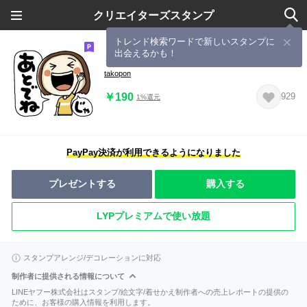
クリエイターズスタンプ
トレンド検索ワードで新しいスタンプに
出会えるかも！
らんちゃんの挨拶とリアクション②
takopon
￥190
929
1%還元
PayPay決済が利用できるようになりました
プレゼントする
購入する
LYPプレミアムで使い放題
スタンプアレンジ/デコレーションに対応
制作者に提供される情報について
LINEヤフー株式会社はスタンプ/絵文字/着せかえ制作者への売上レポートの提供の
ために、お客様の購入情報を利用します。