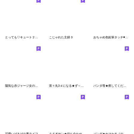
とっても♡キュート２６ [お誘い]
こじゃれた主婦 3
おちゃめ色鉛筆タッチ♥気持ち色々♥感情編
陽気な赤ジャージ女の子 11
茶々丸3ｄになる★ず～っと使い倒せる敬語
パンダ母★察してください
可愛いばあばの夏ライフ
うさぎサン★待ち合わせ
パンダ★ナマケモノの母に捧ぐ