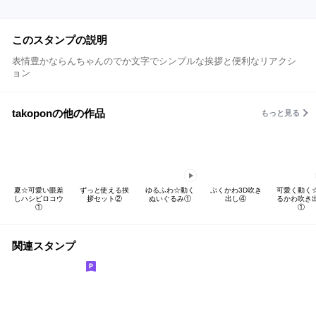
このスタンプの説明
表情豊かならんちゃんのでか文字でシンプルな挨拶と便利なリアクシ
ョン
takoponの他の作品
もっと見る
夏☆可愛い眼差
ずっと使える挨
ゆるふわ☆動く
ぷくかわ3D吹き
可愛く動く
しハシビロコウ
拶セット②
ぬいぐるみ①
出し④
るかわ吹き
①
①
関連スタンプ