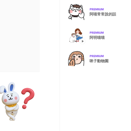
阿喵常常說的話
阿明喵喵
咪子動物園