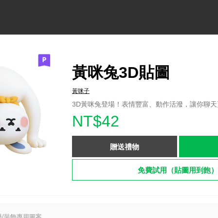
黃咪兔3D貼圖
黃咪子
3D黃咪兔登場！表情豐富、動作活潑，讓你聊天
NT$42
贈送禮物
免費試用（貼圖用到飽）
/裝飾專用圖案