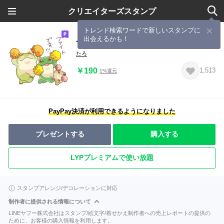
クリエイターズスタンプ
トレンド検索ワードで新しいスタンプに
出会えるかも！
ずっと使える敬語スタンプ カエル
たろ
￥190
1,513
1%還元
PayPay決済が利用できるようになりました
プレゼントする
購入する
LYPプレミアムで使い放題
スタンプアレンジ/デコレーションに対応
制作者に提供される情報について
LINEヤフー株式会社はスタンプ/絵文字/着せかえ制作者への売上レポートの提供の
ために、お客様の購入情報を利用します。