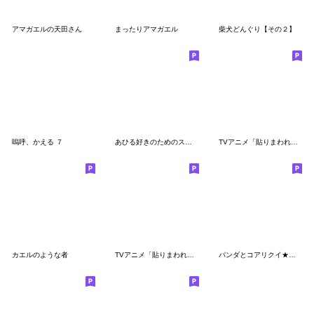
アマガエルの天田さん
まったりアマガエル
柴犬どんぐり【その２】
嗚呼、かえる ７
あひる好きのためのスタンプ
TVアニメ「貼りまわれ！こいぬ」
カエルのような者
TVアニメ「貼りまわれ！こいぬ」第2弾
パンダとコアリクイ★気持ちを伝える