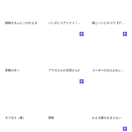
相槌するふたごのかえる
パンダとコアリクイ♢感情を伝える
猫とハシビロコウ【デカ文字】
実務の犬々
アマガエルの天田さん4
コーギーの大人かわいい敬語で状況報告
モフ太５（春）
雨蛙
かえる愛が止まらない