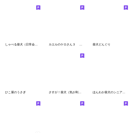
しゃべる柴犬（日常会話編２）
カエルのケロさん３ 「丁寧に？返信編」
柴犬どんぐり
ひこ屋のうさぎ
さすが！柴犬（気が利く言葉編）
ほんわか柴犬のシニア連絡【挨拶】