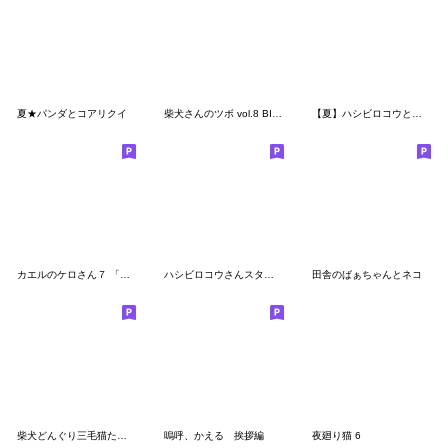
夏★パンダとコアリクイ
柴犬さんのツボ vol.8 BIGスタンプ編
【夏】ハシビロコウと猫【デカ文字】
カエルのケロさん７ 「やっぱり相づち編」
ハシビロコウさんスタンプ⑨
田舎のばぁちゃんとネコ
柴犬どんぐり三毛猫たんぽぽ
嗚呼、かえる 挨拶編
夜廻り猫 6