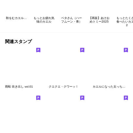
秋をむカエル…
もっとお疲れ気
ベタさん（ハー
【再販】あけお
もっとたく
味のカエル
フムーン・青）
めトミー2025
食べたいカ
２
関連スタンプ
雨蛙 吹き出し vol.01
クエクエ・クワーッ！
カエルになった太っちょ柴犬