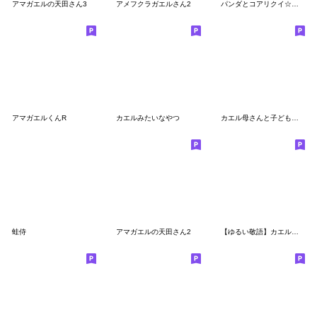
アマガエルの天田さん3
アメフクラガエルさん2
パンダとコアリクイ☆ハートの詰め合わせ
アマガエルくんR
カエルみたいなやつ
カエル母さんと子どもたち
蛙侍
アマガエルの天田さん2
【ゆるい敬語】カエル母さん日常と年末年始