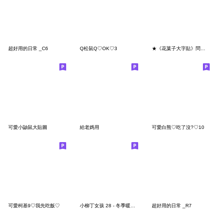
超好用的日常 _C6
Q松鼠Q♡OK♡3
★《花菓子大字貼》問候★2
可愛小鼬鼠大貼圖
給老媽用
可愛白熊♡吃了沒?♡10
可愛柯基9♡我先吃飯♡
小柳丁女孩 28 - 冬季暖心問候篇
超好用的日常 _R7