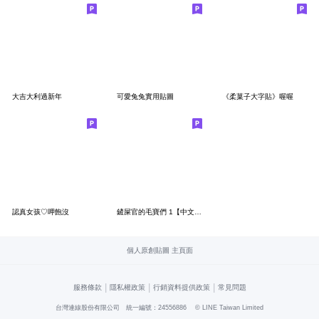
大吉大利過新年
可愛兔兔實用貼圖
《柔菓子大字貼》喔喔
認真女孩♡呷飽沒
鏟屎官的毛寶們 1【中文版】
個人原創貼圖 主頁面
|
|
|
服務條款
隱私權政策
行銷資料提供政策
常見問題
台灣連線股份有限公司 統一編號：24556886
© LINE Taiwan Limited