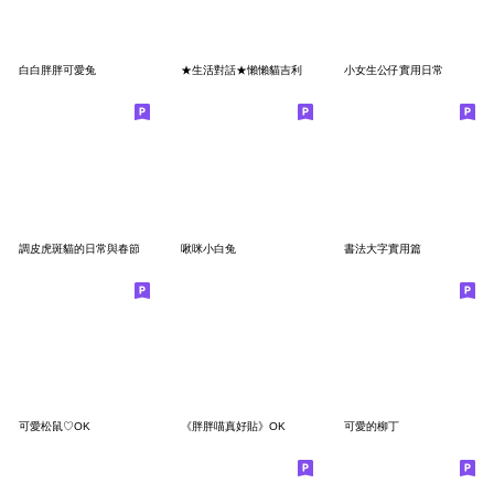
白白胖胖可愛兔
★生活對話★懶懶貓吉利
小女生公仔實用日常
調皮虎斑貓的日常與春節
啾咪小白兔
書法大字實用篇
可愛松鼠♡OK
《胖胖喵真好貼》OK
可愛的柳丁