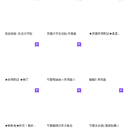
花送祝福 -生活大字貼
亮麗大字生活貼-竹風版
★亮麗常用對話★柔柔兔回家賴你！
★好用對話 ★柳丁
可愛熊妹妹☆常用篇☆
貓貓5 草苺篇
★軟軟兔★伊百！最好用生活貼！
可愛貓咪日常大集合
可愛水女孩( 最新貼圖 )