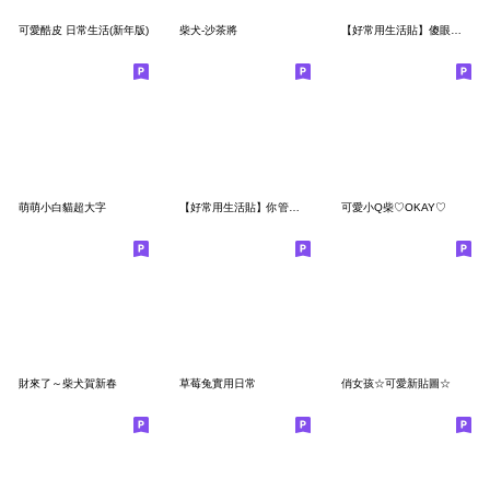
可愛酷皮 日常生活(新年版)
柴犬-沙茶將
【好常用生活貼】傻眼、吉吉兔你管偶！
萌萌小白貓超大字
【好常用生活貼】你管偶、傻眼的小芙貓！
可愛小Q柴♡OKAY♡
財來了～柴犬賀新春
草莓兔實用日常
俏女孩☆可愛新貼圖☆