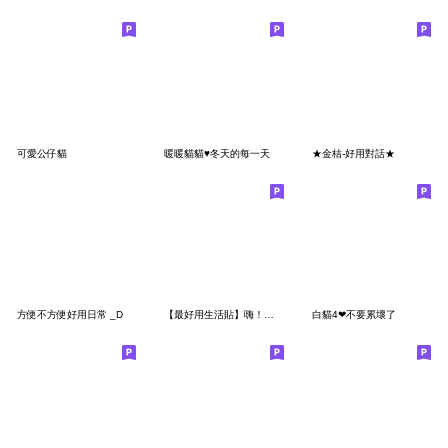
可愛公仔貓
暖暖貓貓♥冬天的每一天
★金桔-好用對話★
方便不方便好用日常 _D
【最好用生活貼】嗨！花蕾咪真的嗎？
白貓4❤不要累壞了