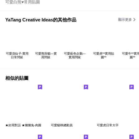
可愛白熊♥常用貼圖
YaTang Creative Ideas的其他作品
顯示更多
可愛花仙子-實用
可愛熊與貓—實
可愛藍色企鵝—
可愛虎**實用貼
可愛牛**實
日常問候
用問候
實用問候
圖**
圖**
相似的貼圖
★好用對話 ★懶懶兔-肉圓
可愛貓咪總動員
可愛虎日常大字