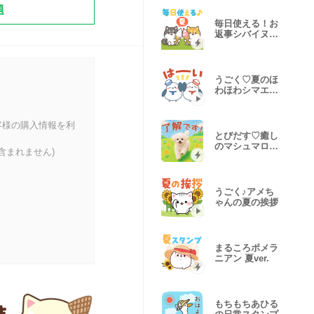
題
毎日使える！お
返事シバイヌく
ん（夏休み）
うごく♡夏のほ
わほわシマエナ
ガさん
客様の購入情報を利
とびだす♡癒し
のマシュマロわ
含まれません)
んちゃん
うごく♪アメち
ゃんの夏の挨拶
まるころポメラ
ニアン 夏ver.
もちもちあひる