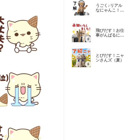
うごく♪リアル
なにゃんこ！日
常ver.
飛びだす！お仕
事がんばるにゃ
ん
とびだす！ニャ
ンさんズ（夏）