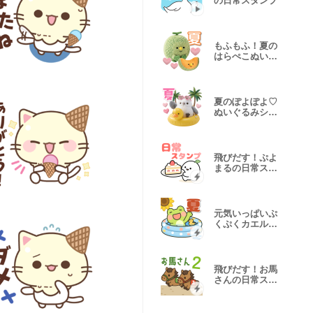
の日常スタンプ
もふもふ！夏の
はらぺこぬいぐ
るみ♪
夏のぽよぽよ♡
ぬいぐるみシマ
エナガ
飛びだす！ぷよ
まるの日常スタ
ンプ
元気いっぱいぷ
くぷくカエルく
ん（夏）
飛びだす！お馬
さんの日常スタ
ンプ 2