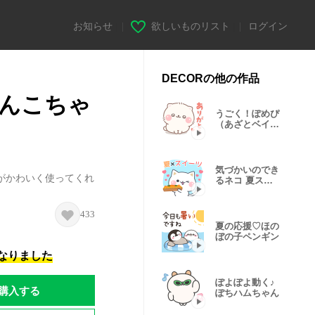
お知らせ
|
欲しいものリスト
|
ログイン
DECORの他の作品
んこちゃ
うごく！ぽめぴ
（あざとベイビ
ー）
気づかいのでき
がかわいく使ってくれ
るネコ 夏スイ
ーツver.
433
夏の応援♡ほの
ぼの子ペンギン
になりました
ぽよぽよ動く♪
購入する
ぽちハムちゃん