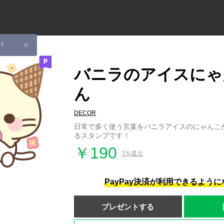
！
バニラのアイスにゃ
ん
DECOR
日常で多く使う言葉をバニラアイスのにゃんこ
るスタンプです！
￥190
1%還元
PayPay決済が利用できるよう
プレゼントする