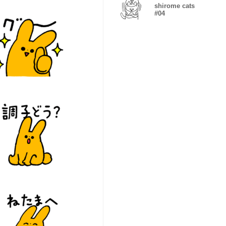
shirome cats
#04