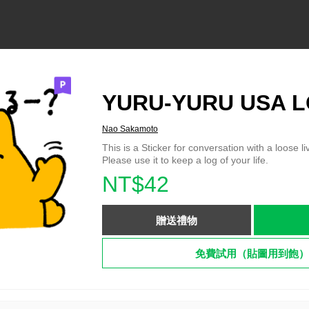
YURU-YURU USA 
Nao Sakamoto
This is a Sticker for conversation with a loose li
Please use it to keep a log of your life.
NT$42
贈送禮物
免費試用（貼圖用到飽）