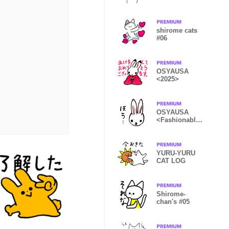
shirome cats
#06
OSYAUSA
<2025>
OSYAUSA
<Fashionable
rabbit>
YURU-YURU
CAT LOG
Shirome-
chan's #05