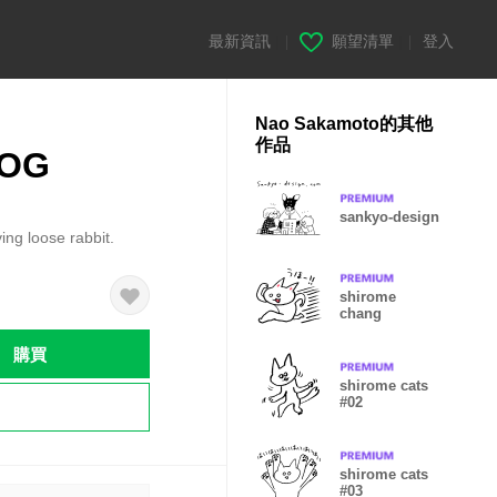
最新資訊
|
願望清單
|
登入
Nao Sakamoto的其他
作品
LOG
sankyo-design
ving loose rabbit.
shirome
chang
購買
shirome cats
#02
shirome cats
#03