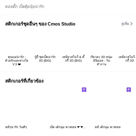
คอลดั๊ก เป็ดตุ้ยนุ้ยน่ารัก
สติกเกอร์ชุดอื่นๆ ของ Cmos Studio
ดูเพิ่ม
คุณแม่น่ารัก :
บู้บี้ ชุดเป็ดน่ารัก
เหมียวสโนวี่ & ดั๊
เรียวตะ 3D หนุ่ม
เหมียวสโนวี่ &
ด้วยรักและห่วงใย
3D (BIG)
กกี้ 3D (BIG)
มินิมอล : วัน
กกี้ 3D
V.3 ❤️
ทำงาน
สติกเกอร์ที่เกี่ยวข้อง
หมีๆน่ารัก วันดีๆ
เป็ด เค้กนุ่ม พาสเทล ❤ ❤ ❤
หมี เค้กนุ่ม พาสเทล