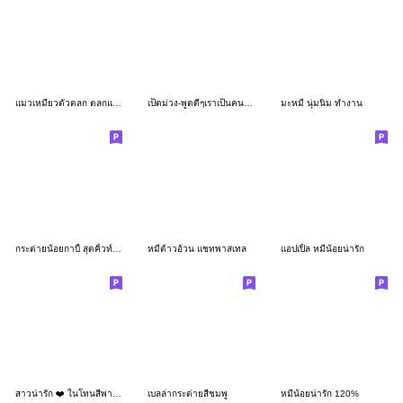
แมวเหมียวตัวตลก ตลกแดก
เป็ดม่วง-พูดดีๆเราเป็นคนสวย
มะหมี นุ่มนิ่ม ทำงาน
กระต่ายน้อยกาบี้ สุดคิ้วท์ ใช้ได้ทุกวัน
หมีต้าวอ้วน แชทพาสเทล
แอปเปิ้ล หมีน้อยน่ารัก
สาวน่ารัก ❤️ ในโทนสีพาสเทล
เบลล่ากระต่ายสีชมพู
หมีน้อยน่ารัก 120%