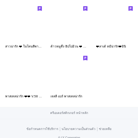
สาวน่ารัก ❤️ ในโทนสีพาสเทล 2
ต้าวหมูดึ๋ง ฮิปโปอ้วน ❤️ น่ารัก 3
❤️ลาเต้ หมีน่ารัก❤️มินิ
พาสเทลน่ารัก ❤️❤️ V.58 เลิฟ กาแฟ
เจลลี่ แบร์ พาสเทลน่ารัก
ครีเอเตอร์สติกเกอร์ หน้าหลัก
|
|
ข้อกำหนดการใช้บริการ
นโยบายความเป็นส่วนตัว
ช่วยเหลือ
©
LY Corporation