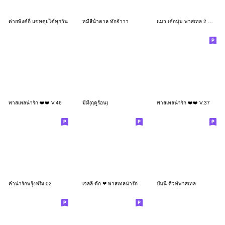
ต่ายพิงค์กี้ แชทคุยได้ทุกวัน
หมีสีน้ำตาล ทักจ้าาา
แมว เค้กนุ่ม พาสเทล 2 ❤ ❤ ❤
พาสเทลน่ารัก ❤️❤️ V.46
มีมี่(ฤดูร้อน)
พาสเทลน่ารัก ❤️❤️ V.37
คำน่ารักพรุ้งฟริ้ง 02
เจลลี่ ดั๊ก ❤ พาสเทลน่ารัก
บันนี่ คิ้วท์พาสเทล