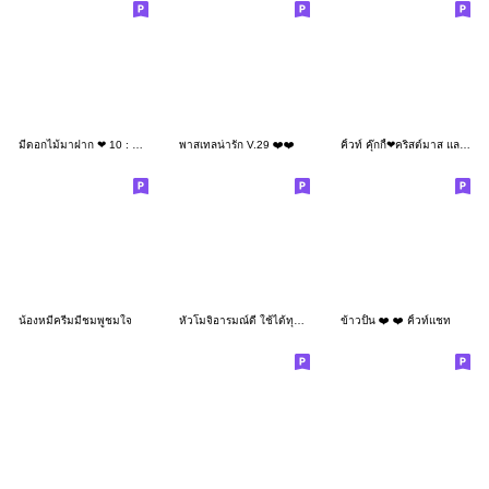
มีดอกไม้มาฝาก ❤ 10 : บ้านนก
พาสเทลน่ารัก V.29 ❤️❤️
คิ้วท์ คุ๊กกี้❤คริสต์มาส และ ปีใหม่
น้องหมีครีมมี่ชมพูชมใจ
หัวโมจิอารมณ์ดี ใช้ได้ทุกวัน 4 ❤️❤️
ข้าวปั้น ❤️ ❤️ คิ้วท์แชท