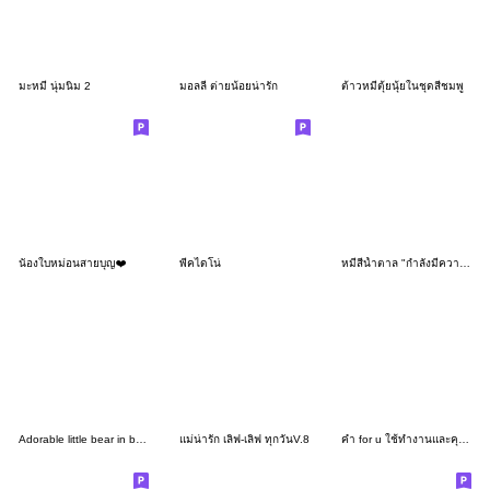
มะหมี นุ่มนิ่ม 2
มอลลี่ ต่ายน้อยน่ารัก
ต้าวหมีตุ้ยนุ้ยในชุดสีชมพู
นัองใบหม่อนสายบุญ❤️
พีคไดโน่
หมีสีน้ำตาล "กำลังมีความรัก"V.2
Adorable little bear in brown clothes
แม่น่ารัก เลิฟ-เลิฟ ทุกวันV.8
คำ for u ใช้ทำงานและคุยได้ทุกวันV.30