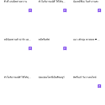
คิ้วตี้ แรบบิทต่ายหวาน
หัวโมจิอารมณ์ดี ใช้ได้ทุกวัน 2 ❤️❤️
น้องหมีชีเน่ วันทำงานค่ะ
หมีน้อยซานต้าน่ารัก แฮปปี้คริสต์มาส
หมีครีมพัฟ
แมว เค้กนุ่ม พาสเทล ❤ ❤ ❤
หัวโมจิอารมณ์ดี ใช้ได้ทุกวัน 3 ❤️❤️
ปอมปอมโลกนี้เป็นสีชมพูว์
ลัคกี้แบร์ วันวาเลนไทน์