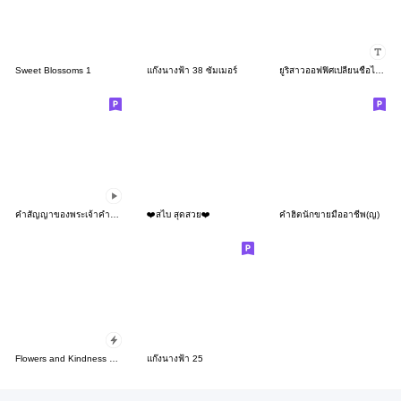
Sweet Blossoms 1
แก๊งนางฟ้า 38 ซัมเมอร์
ยูริสาวออฟฟิศเปลี่ยนชื่อได้ (วันจันทร์)
คำสัญญาของพระเจ้าคำหนุนใจ แอนิเมชั่น V.1
❤️สไบ สุดสวย❤️
คำฮิตนักขายมืออาชีพ(ญ)
Flowers and Kindness Popup Stickers
แก๊งนางฟ้า 25