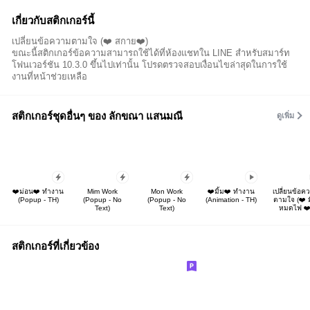
เกี่ยวกับสติกเกอร์นี้
เปลี่ยนข้อความตามใจ (❤️ สกาย❤️)
ขณะนี้สติกเกอร์ข้อความสามารถใช้ได้ที่ห้องแชทใน LINE สำหรับสมาร์ท
โฟนเวอร์ชัน 10.3.0 ขึ้นไปเท่านั้น โปรดตรวจสอบเงื่อนไขล่าสุดในการใช้
งานที่หน้าช่วยเหลือ
สติกเกอร์ชุดอื่นๆ ของ ลักขณา แสนมณี
ดูเพิ่ม
❤️ม่อน❤️ ทำงาน
Mim Work
Mon Work
❤️มิ้ม❤️ ทำงาน
เปลี่ยนข้อค
(Popup - TH)
(Popup - No
(Popup - No
(Animation - TH)
ตามใจ (❤️ ม
Text)
Text)
หมดไฟ ❤️
สติกเกอร์ที่เกี่ยวข้อง