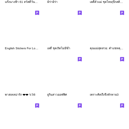
แก๊งนางฟ้า 61 สวัสดีวันตรุษจีน
มิร่ามิร่า
เลดี้ตัวแม่ ชุดไทย(บิ๊กสติกเกอร์)
English Stickers For Lovely Ladies
เลดี้ ชุดเริ่ดไม่มีซ้ำ
คุณแม่สุดสวย: คำแชทคุณแม่ใช้ได้ทุกวัน
พาสเทลน่ารัก ❤️❤️ V.56
ยูรินสาวออฟฟิศ
เพราะคิดถึงจึงทักทาย3