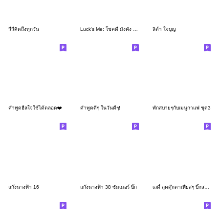
วีวี่คิดถึงทุกวัน
Luck's Me: โชคดี มั่งคั่ง สุขใจ
ลิต้า ใจบุญ
คำพูดฮีลใจใช้ได้ตลอด❤️
คำพูดดีๆ ในวันดีๆ!
พักสบายๆกับเมนูกาแฟ ชุด3
แก๊งนางฟ้า 16
แก๊งนางฟ้า 38 ซัมเมอร์ บิ๊ก
เลดี้ ลุคตุ๊กตาเฟียสๆ บิ๊กสติกเกอร์