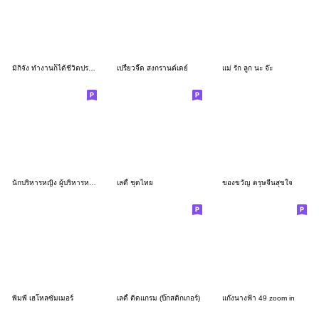
มิกิจัง ทำงานก็ได้ชีวิตประจำวันก็ดี
เปรี้ยวจี๊ด สงกรานต์เดย์
แม่ รัก ลูก นะ จ๊ะ
นักบริหารหญิง ผู้บริหารหญิง มืออาชีพ
เลดี้ ชุดไทย
ของขวัญ ตรุษจีนสุขใจ
พิมพี่ เฮโหลซัมเมอร์
เลดี้ ติดแกรม (บิ๊กสติกเกอร์)
แก๊งนางฟ้า 49 zoom in