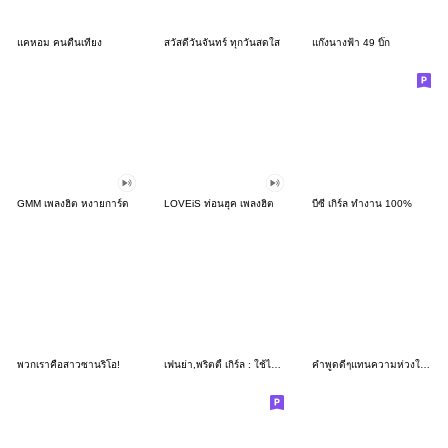
แคหอม คนตื่นเที่ยง
สวัสดีวันจันทร์ ทุกวันสดใส
แก๊งนางฟ้า 49 บิ๊ก
GMM เพลงฮิต หงายการ์ด
LOVEiS ท่อนฮุค เพลงฮิต
บีซี่ เกิร์ล ทำงาน 100%
พวกเราคือสาวซานริโอ!
เฟนย่า,พริตตี้ เกิร์ล : ใช้ได้ทุกวัน
คำพูดดีๆแทนความห่วงใย(บิ๊ก)