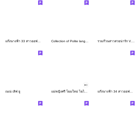
แก๊งนางฟ้า 33 สาวออฟฟิศ บิ๊ก
Collection of Polite language(thai)
รวมก๊วนสาวสวยน่ารัก V.25 ปีใหม่
เนเน่ เลิฟ ยู
แม่หญิงศรี โฉมใหม่ ไฉไลเวอร์!
แก๊งนางฟ้า 34 สาวออฟฟิศ บิ๊ก