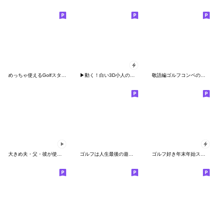
めっちゃ使えるGolfスタンプゴルフに夢中２
▶動く！白い3D小人のゴルフ2（Pop-up）
敬語編ゴルフコンペの時に便利コメント集
大きめ夫・父・彼が使えるスタンプ～冬編～
ゴルフは人生最後の遊びだよ
ゴルフ好き年末年始スタンプ 2 修正版