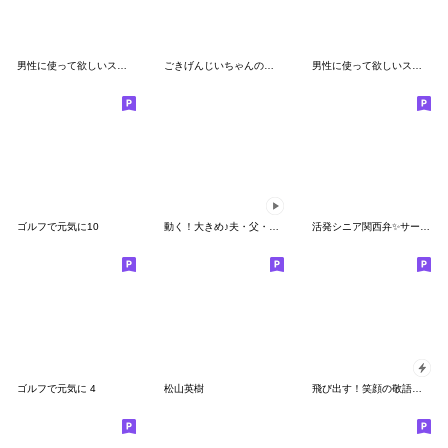
男性に使って欲しいスタンプ ☆ いろんな秋
ごきげんじいちゃんの秋冬
男性に使って欲しいスタンプ ☆ 夏に優しい
ゴルフで元気に10
動く！大きめ♪夫・父・彼が使えるスタンプ
活発シニア関西弁✨サークル仕事連絡:男性
ゴルフで元気に 4
松山英樹
飛び出す！笑顔の敬語デカ文字