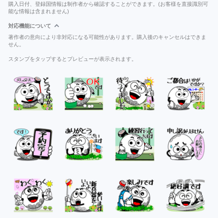
購入日付、登録国情報は制作者から確認することができます。(お客様を直接識別可
能な情報は含まれません)
対応機能について
著作者の意向により非対応になる可能性があります。購入後のキャンセルはできま
せん。
スタンプをタップするとプレビューが表示されます。