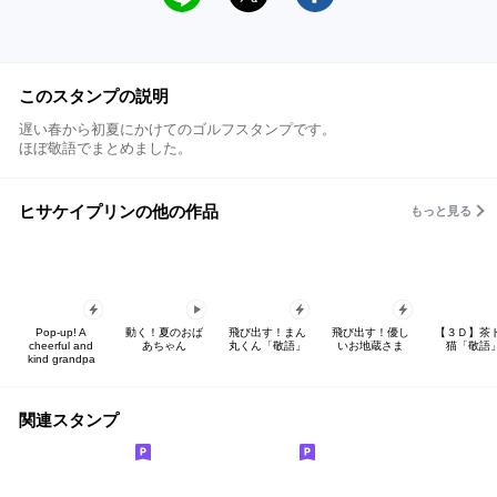
このスタンプの説明
遅い春から初夏にかけてのゴルフスタンプです。
ほぼ敬語でまとめました。
ヒサケイプリンの他の作品
もっと見る
Pop-up! A
動く！夏のおば
飛び出す！まん
飛び出す！優し
【３Ｄ】茶
cheerful and
あちゃん
丸くん「敬語」
いお地蔵さま
猫「敬語
kind grandpa
関連スタンプ