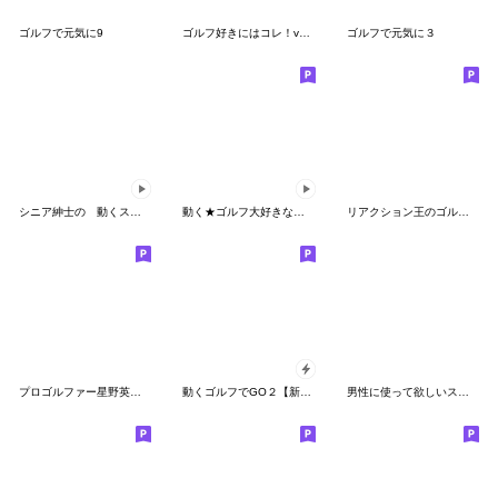
ゴルフで元気に9
ゴルフ好きにはコレ！ver.6
ゴルフで元気に３
シニア紳士の 動くスタンプ
動く★ゴルフ大好きな人のお正月(再販)
リアクション王のゴルフ好きオヤジ
プロゴルファー星野英正のスタンプ
動くゴルフでGO２【新年のあけおめ修正版】
男性に使って欲しいスタンプ＊ずっと使える