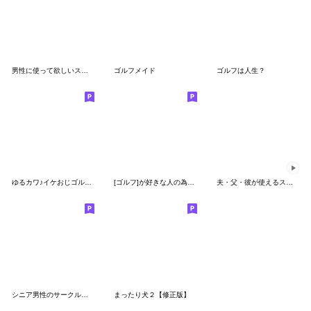
男性に使って欲しいスタンプ ☆ 秋の挨拶
ゴルフメイド
ゴルフは人生？
ゆるカワ♪イケおじゴルフスタンプ♪
[ゴルフ]が好きな人の為のスタンプ
夫・父・彼が使えるスタンプ～冬編～
シニア男性のサークル・お仕事連絡スタンプ
まったり犬２【修正版】