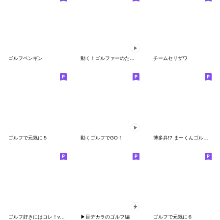
ゴルフペンギン
動く！ゴルファーのためのスタンプ。
チームセリザワ
ゴルフで元気に５
動くゴルフでGO！
博多弁!? まーくんゴルフスタンプ
ゴルフ好きにはコレ！ver.5
▶目ヂカラのゴルフ編
ゴルフで元気に６