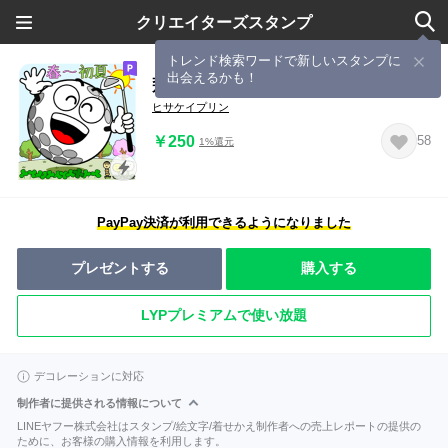
クリエイターズスタンプ
トレンド検索ワードで新しいスタンプに
出会えるかも！
飛び出す！春から初夏のゴルフ
ヒサケイプリン
￥250
58
1%還元
PayPay決済が利用できるようになりました
プレゼントする
購入する
LYPプレミアムで使い放題
デコレーションに対応
制作者に提供される情報について
LINEヤフー株式会社はスタンプ/絵文字/着せかえ制作者への売上レポートの提供の
ために、お客様の購入情報を利用します。