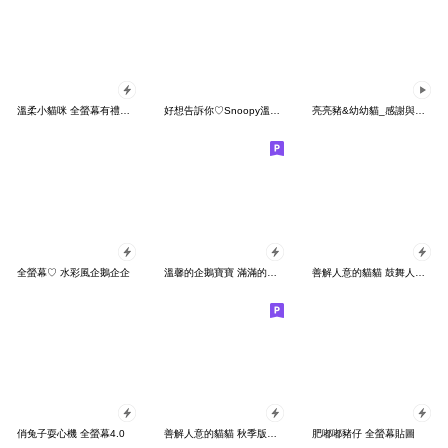
溫柔小貓咪 全螢幕有禮貌貼圖
好想告訴你♡Snoopy溫柔心意
亮亮豬&幼幼貓_感謝與美食篇
全螢幕♡ 水彩風企鵝企企
溫馨的企鵝寶寶 滿滿的全螢幕4
善解人意的貓貓 鼓舞人心的美食篇
俏兔子耍心機 全螢幕4.0
善解人意的貓貓 秋季版全螢幕貼圖
肥嘟嘟豬仔 全螢幕貼圖