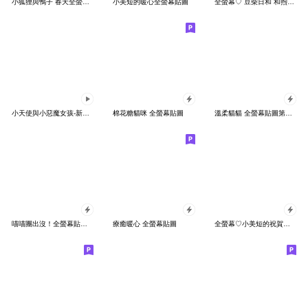
小狐狸與鴨子 春天全螢幕貼圖
小美短的暖心全螢幕貼圖
全螢幕♡ 豆柴日和 和煦春天
小天使與小惡魔女孩-新年新氣象
棉花糖貓咪 全螢幕貼圖
溫柔貓貓 全螢幕貼圖第六彈 冬季新年
喵喵團出沒！全螢幕貼圖 2 秋冬季節
療癒暖心 全螢幕貼圖
全螢幕♡小美短的祝賀卡片