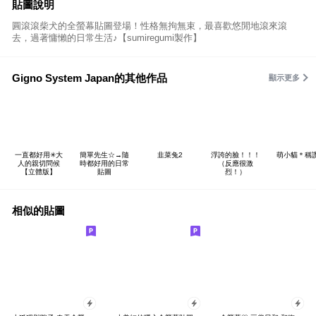
貼圖說明
圓滾滾柴犬的全螢幕貼圖登場！性格無拘無束，最喜歡悠閒地滾來滾
去，過著慵懶的日常生活♪【sumiregumi製作】
Gigno System Japan的其他作品
顯示更多
一直都好用✳大
簡單先生☆→隨
韭菜兔2
浮誇的臉！！！
萌小貓＊稱
人的親切問候
時都好用的日常
（反應很激
【立體版】
貼圖
烈！）
相似的貼圖