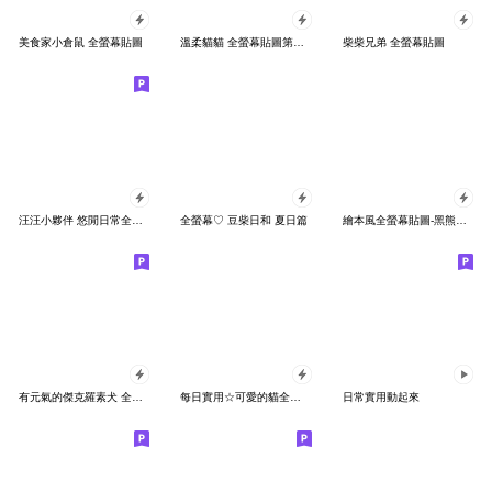
美食家小倉鼠 全螢幕貼圖
溫柔貓貓 全螢幕貼圖第五彈 喵的夏天
柴柴兄弟 全螢幕貼圖
汪汪小夥伴 悠閒日常全螢幕
全螢幕♡ 豆柴日和 夏日篇
繪本風全螢幕貼圖-黑熊與貓咪的賞花季
有元氣的傑克羅素犬 全螢幕貼圖2
每日實用☆可愛的貓全螢幕貼圖
日常實用動起來