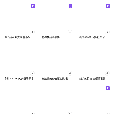
溫柔的企鵝寶寶 梅雨&夏季
有禮貌的柴柴醬
亮亮豬&幼幼貓-歡樂冰淇淋
會動！Snoopy的夏季日常
會說話的鮑伯頭女孩 復古風大字
柴犬的回答 全螢幕貼圖 4 積極篇