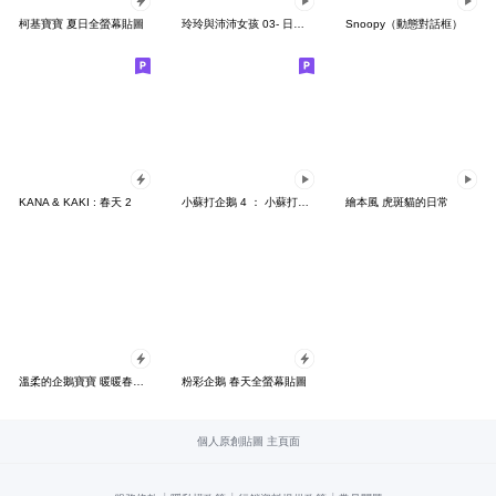
柯基寶寶 夏日全螢幕貼圖
玲玲與沛沛女孩 03- 日常實用 兔兔篇
Snoopy（動態對話框）
KANA & KAKI : 春天 2
小蘇打企鵝 4 ： 小蘇打與小蛋糕日常用語
繪本風 虎斑貓的日常
溫柔的企鵝寶寶 暖暖春天全螢幕
粉彩企鵝 春天全螢幕貼圖
個人原創貼圖 主頁面