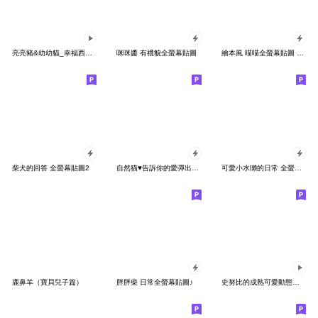
亮亮豬&幼幼貓_幸福西餐廳
咪咪醬 有禮貌全螢幕貼圖
繪本風 喵喵全螢幕貼圖 滿滿花季
柴犬的回答 全螢幕貼圖2
自然猫♥告訴你的愛彈出貼圓3
可愛小水獺的日常 全螢幕貼圖
鹿鼻羊（寶貝兒子篇）
胖胖柴 日常全螢幕貼圖♪
史努比的成熟可愛動態貼圖