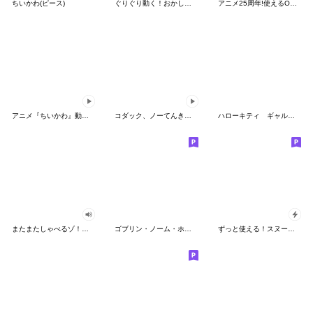
ちいかわ(ピース)
ぐりぐり動く！おかしなポケモンスタンプ
アニメ25周年!使えるONE PIECEスタンプ
アニメ『ちいかわ』動くLINEスタンプ vol.2
コダック、ノーてんきに悩み中！
ハローキティ ギャルバイブス♡
またまたしゃべるゾ！クレヨンしんちゃん
ゴブリン・ノーム・ホーン
ずっと使える！スヌーピーのグリーティング