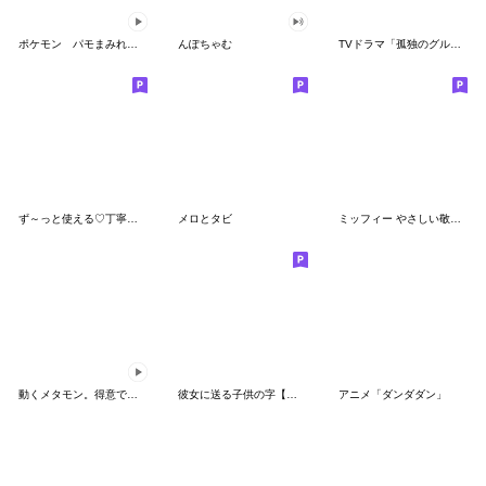
ポケモン パモまみれスタンプ
んぽちゃむ
TVドラマ「孤独のグルメ」
ず～っと使える♡丁寧な敬語お辞儀スタンプ
メロとタビ
ミッフィー やさしい敬語スタンプ
動くメタモン。得意でも苦手でもへんしん！
彼女に送る子供の字【カップル・彼氏】
アニメ「ダンダダン」