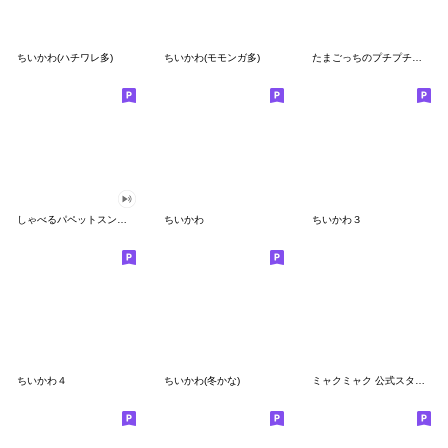
ちいかわ(ハチワレ多)
ちいかわ(モモンガ多)
たまごっちのプチプチおみせっち
しゃべるパペットスンスン
ちいかわ
ちいかわ３
ちいかわ４
ちいかわ(冬かな)
ミャクミャク 公式スタンプ第２弾