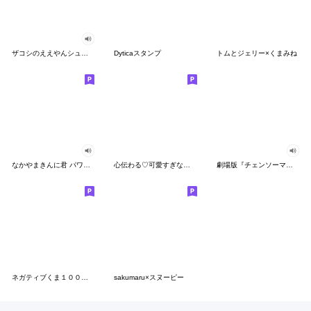
ザコシのええやんシューシュースタンプ
Dyticaスタンプ
トムとジェリー×くまみね
なかやまきんに君 パワー!!スタンプ
心伝わる♡可愛すぎない大人の長文スタンプ
劇場版『チェンソーマン レゼ篇』
ネガティブくま１００％ 憂鬱な一日
sakumaru×スヌーピー