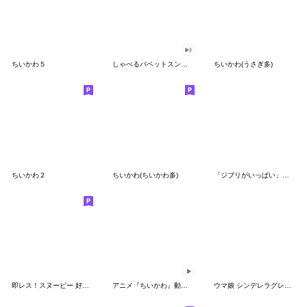
ちいかわ５
しゃべるパペットスンスン（GOOD）
ちいかわ(うさぎ多)
ちいかわ２
ちいかわ(ちいかわ多)
「ジブリがいっぱい」スタンプ
即レス！スヌーピー 好印象な長文スタンプ
アニメ『ちいかわ』動くLINEスタンプ vol.1
ウマ娘 シンデレラグレイ かんたんオグリ