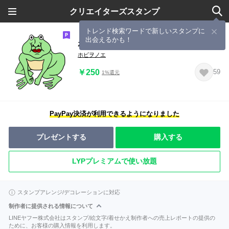
クリエイターズスタンプ
トレンド検索ワードで新しいスタンプに
出会えるかも！
ホビヲノエ Vol.5
ホビヲノエ
￥250
59
1%還元
PayPay決済が利用できるようになりました
プレゼントする
購入する
LYPプレミアムで使い放題
スタンプアレンジ/デコレーションに対応
制作者に提供される情報について
LINEヤフー株式会社はスタンプ/絵文字/着せかえ制作者への売上レポートの提供の
ために、お客様の購入情報を利用します。