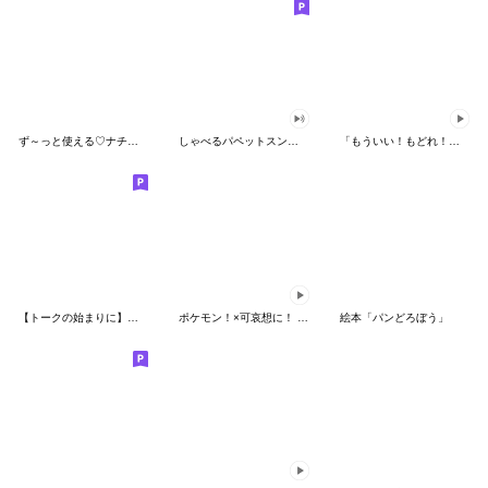
ず～っと使える♡ナチュラルガール
しゃべるパペットスンスン（HAPPY）
「もういい！もどれ！ピカチュウ！」
【トークの始まりに】ゆるカワ♪スヌーピー
ポケモン！×可哀想に！ ムチっとスタンプ
絵本「パンどろぼう」