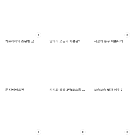
카프레제의 조용한 삶
얄라리 오늘의 기분은?
시골개 쫑구 여름나기
문 다이어트편
키키와 라라 3탄(코스튬 특집)
보송보송 빨강 여우 7