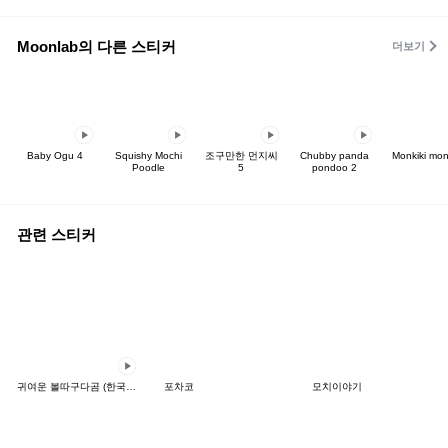
Moonlab의 다른 스티커
더보기
Baby Ogu 4
Squishy Mochi
조구만한 먼지씨
Chubby panda
Monkiki mon
Poodle
5
pondoo 2
관련 스티커
귀여운 볼따구다곰 (한국어,태국어)
포차코
모치이야기