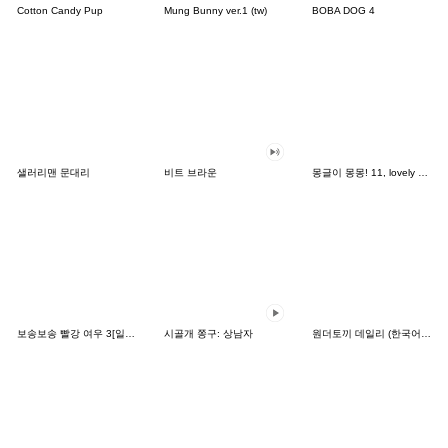
Cotton Candy Pup
Mung Bunny ver.1 (tw)
BOBA DOG 4
샐러리맨 문대리
비트 브라운
몽글이 몽몽! 11, lovely mongmong
보송보송 빨강 여우 3[일본어]
시골개 쫑구: 상남자
원더토끼 데일리 (한국어&태국어)