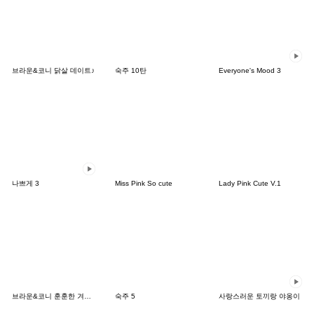
브라운&코니 닭살 데이트♪
숙주 10탄
Everyone's Mood 3
나쁘게 3
Miss Pink So cute
Lady Pink Cute V.1
브라운&코니 훈훈한 겨울 데이트
숙주 5
사랑스러운 토끼랑 야옹이