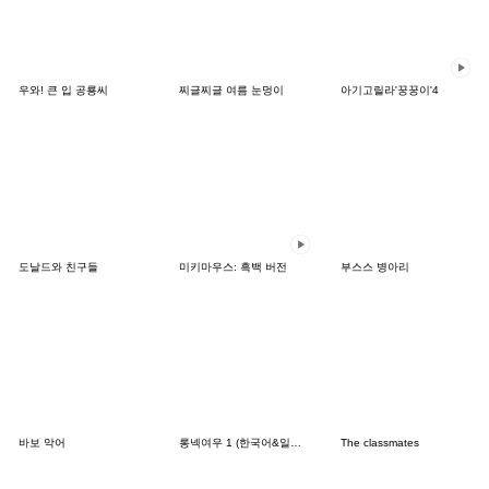
우와! 큰 입 공룡씨
찌글찌글 여름 눈멍이
아기고릴라'꿍꿍이'4
도날드와 친구들
미키마우스: 흑백 버전
부스스 병아리
바보 악어
롱넥여우 1 (한국어&일본어)
The classmates