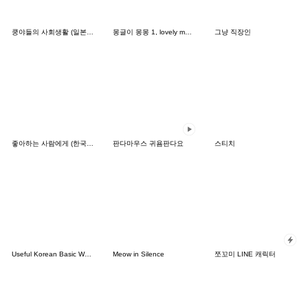
쿵야들의 사회생활 (일본어)
몽글이 몽몽 1, lovely mongmong
그냥 직장인
좋아하는 사람에게 (한국어-일본어)
판다마우스 귀욤판다요
스티치
Useful Korean Basic Words & Phrases
Meow in Silence
쪼꼬미 LINE 캐릭터