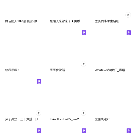
白色的人10✩那個誰?你在哭什麼哭_修正
饅頭人來都來了★男以啟齒成語大全
微笑的小學生貼紙
給我用喔！
手手會說話
Whatever隨便仔_職場上得說點鼓勵的話2
孫子兵法・三十六計 [1-18]
I like like this05_ver2
完整表達20