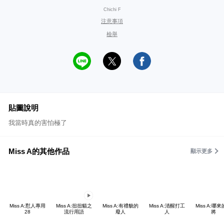
Chichi F
注意事項
檢舉
貼圖說明
我當時真的害怕極了
Miss A的其他作品
顯示更多
Miss A:懟人專用
Miss A:扭扭貓之
Miss A:有禮貌的
Miss A:清醒打工
Miss A:哪
28
流行用語
廢人
人
將