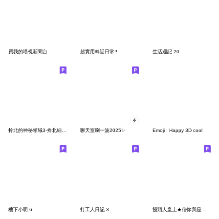
買我的喵視新聞台
超實用幹話日常!!
生活週記 20
拎北的神秘領域3-拎北細好野狼
聊天室刷一波2025✨
Emoji : Happy 3D cool
樓下小明 6
打工人日記 3
饅頭人皇上★信你我是秦始皇!