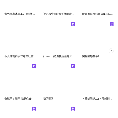
黃色雨衣水管工2（危機處理）
視力檢查✩再滑手機眼睛都壞了
漫畫風日常貼圖 讓LINE對話瞬間熱血沸騰！
不受控制的手♡專業吐槽
( ¯•ω•¯ )廢廢熊香蕉越大
閃屏動態螢幕!
兔崽子：開門 我是你爹
我的聖旨
＊菸貓講話▂ξ＊甩態到爆菸貓