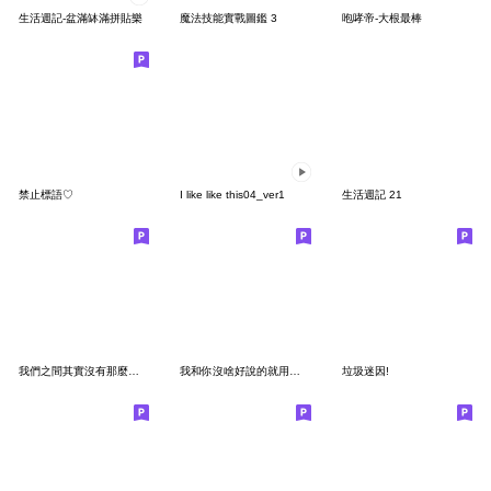
生活週記-盆滿缽滿拼貼樂
魔法技能實戰圖鑑 3
咆哮帝-大根最棒
禁止標語♡
I like like this04_ver1
生活週記 21
我們之間其實沒有那麼好的負能量大師
我和你沒啥好說的就用大貼圖來表達吧！
垃圾迷因!