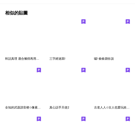
相似的貼圖
幹話真理 適合懶得再用腦的您 ♥️
三字經迷因!
噓! 偷偷跟你說
全知的武器諧音梗✩像素風(內含武器補充包)
真心話手天使2
古老人人✩古人也愛玩姓名梗！