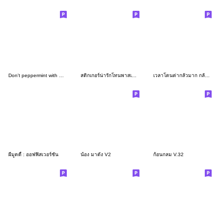
Don't peppermint with me!
สติกเกอร์น่ารักโทนพาสเทล ใช้ได้ทุกวัน
เวลาโดนด่ากลัวมาก กลัวไม่ได้ด่ากลับ!!
ผีมูดดี้ : ออฟฟิสเวอร์ชั่น
น้อง มาตัง V2
ก้อนกลม V.32