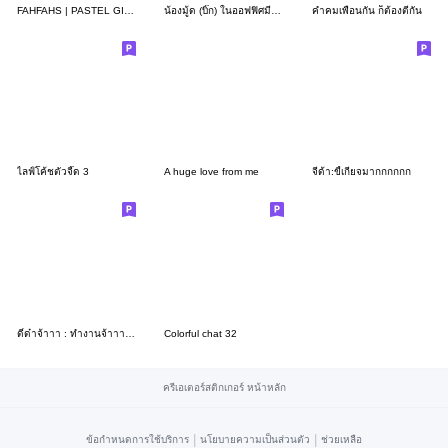
FAHFAHS | PASTEL GIRL
น้องมู้ด (บิ๊ก) ในออฟฟิศมีแต่คนToxic
คำคมเพื่อนกัน ก็ต้องตีกัน
ไลฟ์โค้ชตัวจี๊ด 3
A huge love from me
จีด้า:ขี้เกียจมากกกกกก
ดี๋ด๋าจ้าาา : ทำงานจ้าาา 2 (BIG)
Colorful chat 32
ครีเอเตอร์สติกเกอร์ หน้าหลัก
|
|
ข้อกำหนดการใช้บริการ
นโยบายความเป็นส่วนตัว
ช่วยเหลือ