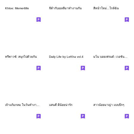
Khloe: Meme4life
จีด้ากับเยลลี่มาทำงานกัน
สีหน้าใหม่...ใกล้ฉัน
ทรีพาวซ์: สนุกไปด้วยกัน
Daily Life by LeKha vol.4
มโน บอยเฟรนด์: เวอชั่นซัมเมอร์
เจ้าแก้มกลม ในวันทำงาน (ชุด 4)
แสนดี ผีน้อยน่ารัก
สาวน้อยมาญ่า แบบบิ๊กๆ