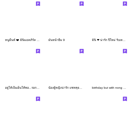
หนูมิ้นท์ ❤️ มินิมอลเกิร์ล ทำงานน่ารัก
มันหน้ายิ้ม 9
มินิ ❤ น่ารัก ปีใหม่ รับเหมาก่อเรื่อง
อยู่ให้เป็นเย็นให้พอ...รอกลับบ้าน
น้องผู้หญิงน่ารัก แชทคุยได้ทุกวัน
birthday but with nong mena