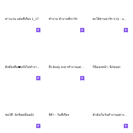
สาวแว่น แสนขี้เกียจ 1_17
ทำงาน ทำงานที่เรารัก
พะโล้ห่านน่ารัก V.11 : แบบบิ๊กๆ
ติงต๊องทีม❤️แก๊งไม่ทำงาน❤️ 2
ถึง Body จะมาทำงานแต่จิตวิญญาณOn the bed
ก็นี่มองหน้า..นี่ก่อนอ่ะ
ชอว์ตี้: นักช็อตมือฉมัง
จีด้า : วันขี้เกียจ
ตัวฉันในวันทำงานอย่างบ้าคลั่ง