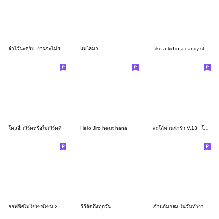
จำไว้นะครับ..งานจะไม่ยากถ้าเราไม่ทำ!!
แม่โลมา
Like a kid in a candy store
โคลอี้: เวิร์คหรือไม่เวิร์คดี
Hello Jiro heart hana
พะโล้ห่านน่ารัก V.13 : โหมดทำงาน! บิ๊กๆ
ออฟฟิศไม่ใช่เซฟโซน 2
วีวี่คิดถึงทุกวัน
เจ้าแก้มกลม ในวันทำงาน (ชุด 5)