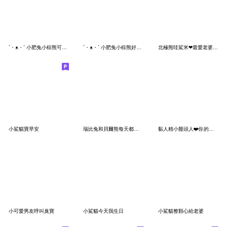
´・ᴥ・` 小肥兔小棕熊可以那個嗎
´・ᴥ・` 小肥兔小棕熊好想你
北極熊哇鯊米❤最愛老婆了 (修正版)
小鯊貓寶早安
瑞比兔和貝爾熊每天都要可可愛愛
黏人精小饅頭人❤️你的小可愛已上線
小可愛男友呼叫臭寶
小鯊貓今天我生日
小鯊貓整顆心給老婆