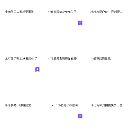
小懶熊♡人家想要那個
小懶熊與棉花兔兔♡手寫字對話框
誇誇水豚(´•ω•`) 呼叫寶寶寶寶寶寶
太可愛了鴨11★賴定你了
小可愛男友寶寶你在哪
小貓熊想對你說
冷冷的冬天暖暖的愛
´・ᴥ・` 小肥兔小棕熊可可愛愛
瑞比兔和貝爾熊快樂出發