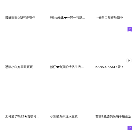
撒嬌龍龍✩我可是寶包
熊比x兔比❤️一問一答默契好 (熊比版)
小懶熊♡甜蜜熱戀中
恐龍小白好喜歡寶寶
熊仔❤️兔寶的情侶生活日常
KANA & KAKI : 愛 6
太可愛了鴨12★賣萌可愛的小鴨鴨
小鯊貓為你注入愛意
熊寶&兔醬的呆萌手繪生活