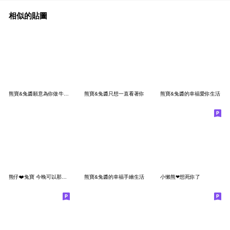
相似的貼圖
熊寶&兔醬願意為你做牛做馬
熊寶&兔醬只想一直看著你
熊寶&兔醬的幸福愛你生活
熊仔❤️兔寶 今晚可以那個嗎
熊寶&兔醬的幸福手繪生活
小懶熊❤想死你了