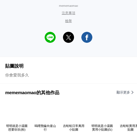
mememaomao
注意事項
檢舉
貼圖說明
你會愛我多久
mememaomao的其他作品
顯示更多
明明就是小湯圓
嗚哩熊偏向釜山
吉蛙蛙日常萬用
明明就是小湯圓
吉蛙蛙實用
想要吹吹(粉)
行
小貼圖
實用小貼圖(白)
貼圖