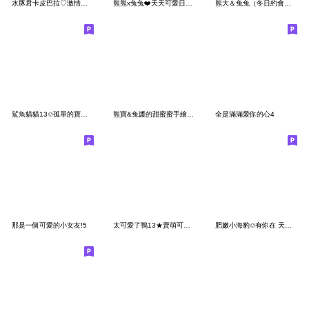
水豚君卡皮巴拉♡激情戀愛中
熊熊x兔兔❤️天天可愛日常(熱)
熊大＆兔兔（冬日約會篇）
鯊魚貓貓13✩孤單的寶包需要愛
熊寶&兔醬的甜蜜蜜手繪生活
全是滿滿愛你的心4
那是一個可愛的小女友!5
太可愛了鴨13★賣萌可愛的小鴨鴨2
肥嫩小海豹✩有你在 天天都是騎人節✩