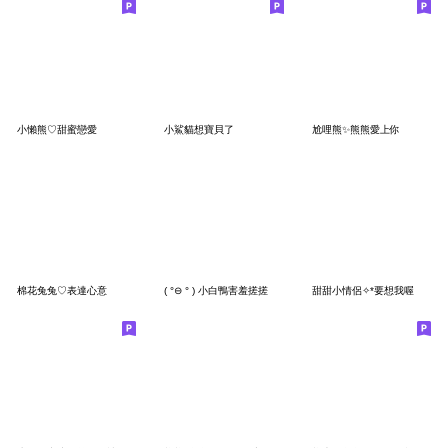
小懶熊♡甜蜜戀愛
小鯊貓想寶貝了
尬哩熊✨熊熊愛上你
棉花兔兔♡表達心意
( °⊖ ° ) 小白鴨害羞搓搓
甜甜小情侶✧*要想我喔