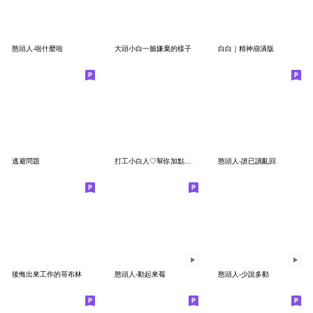
憨頭人-啦什麼啦
大頭小白一臉嫌棄的樣子
白白｜精神崩潰版
逃避問題
打工小白人♡幫你加點鹽,我的拖延
憨頭人-誰已讀亂回
後悔出來工作的哥布林
憨頭人-動起來莓
憨頭人-少說多動