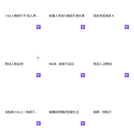
小白人懶得打字-煩人專用貼圖3
骷髏人有病☠️總是盯著你看
我的煮蛋風格 8
憨頭人動起來!
Me就…默默不說話
憨頭人-諧教徒
有點嗆小白人♡春眠不覺曉,透早衝山小
啪嘰與噗嘰的頹廢生活
齁哩：情勒仔