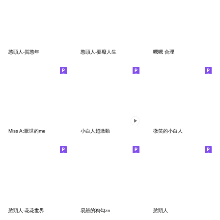
憨頭人-賀憨年
憨頭人-耍廢人生
嗯嗯 合理
Miss A:厭世的me
小白人超激動
微笑的小白人
憨頭人-花花世界
易怒的狗勾zn
憨頭人