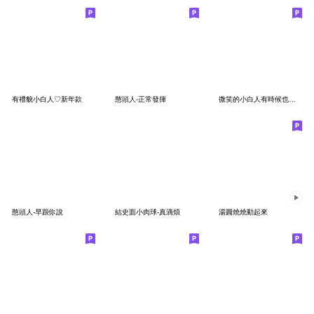
有禮貌小白人♡新年款
憨頭人-正常發揮
微笑的小白人有時候也會有黑暗面
憨頭人-早跟你說
結史面小肉球-真滴煩
湯圓燒燒動起來