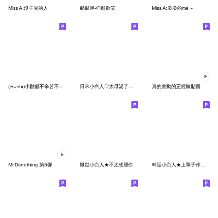
Miss A:沒主見的人
黏黏屋-強顏歡笑
Miss A:廢廢的me～
(≖ᴗ≖๑)小骷顱不辛苦不辛苦
日常小白人♡太母湯了但我喜歡
真的會動的正經臉貼圖
Mr.Donothing 第5彈
厭世小白人★不太想理你
幹話小白人★上輩子作惡多端這輩子早起上班