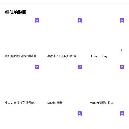
相似的貼圖
強烈無力的時候就用這款
卑微小人✨真是抱歉 還請您改進✨
Dudu 9 : Eng
小白人懶得打字-誰能比我廢(新版)
Me就好棒棒!
Miss A:我現在很火!