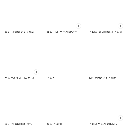
럭키 고양이 키키 (한국어&일본어)
움직인다♪쿠츠시타냥코
스티치 애니메이션 스티커
브라운&코니 신나는 겨울 데이트
스티치
Mr. Dahan 2 (English)
라인 캐릭터들의 '분노' 시리즈
샐리 스페셜
스마일브러시 애니메이션 스티커