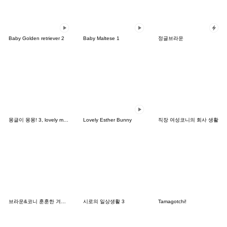
Baby Golden retriever 2
Baby Maltese 1
정글브라운
몽글이 몽몽! 3, lovely mongmong
Lovely Esther Bunny
직장 여성코니의 회사 생활
브라운&코니 훈훈한 겨울 데이트
시로의 일상생활 3
Tamagotchi!