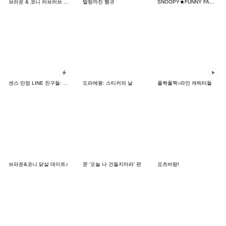
브라운 & 코니 러브러브 팝업 스티커
발랑까진 햄규
SNOOPY★FUNNY FACES
센스 만점 LINE 친구들: 카드 버전
도라에몽: 스티커의 날
폴짝폴짝♪라인 캐릭터들
브라운&코니 닭살 데이트♪
문 '오늘 나 건들지마라' 편
요츠바랑!