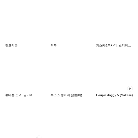
쮜모티콘
왹꾸
피스케&우사기: 스티커의 날
휴대폰 소녀, 밈 - v1
부스스 병아리 (일본어)
Couple doggy 5 (Maltese)