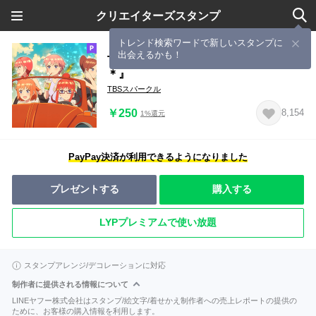
クリエイターズスタンプ
トレンド検索ワードで新しいスタンプに
出会えるかも！
TVスペシャルアニメ『五等分の花嫁
＊』
TBSスパークル
￥250
8,154
1%還元
PayPay決済が利用できるようになりました
プレゼントする
購入する
LYPプレミアムで使い放題
スタンプアレンジ/デコレーションに対応
制作者に提供される情報について
LINEヤフー株式会社はスタンプ/絵文字/着せかえ制作者への売上レポートの提供の
ために、お客様の購入情報を利用します。