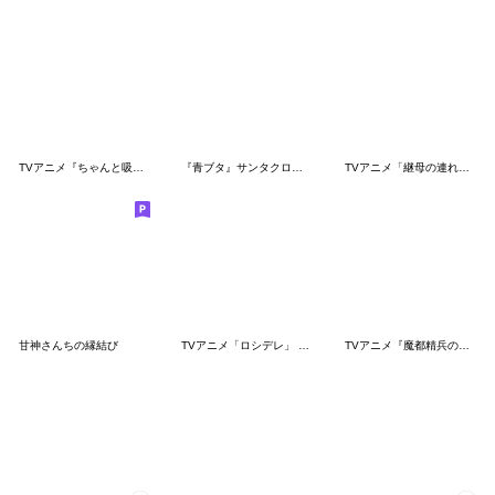
TVアニメ『ちゃんと吸えない吸血鬼ちゃん』
『青ブタ』サンタクロース Vol.2
TVアニメ「継母の連れ子が元カノだった」
甘神さんちの縁結び
TVアニメ「ロシデレ」 vol.1
TVアニメ『魔都精兵のスレイブ』第2弾