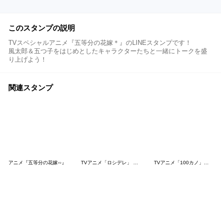
このスタンプの説明
TVスペシャルアニメ『五等分の花嫁＊』のLINEスタンプです！
風太郎＆五つ子をはじめとしたキャラクターたちと一緒にトークを盛
り上げよう！
関連スタンプ
アニメ『五等分の花嫁∽』
TVアニメ「ロシデレ」 vol.2
TVアニメ「100カノ」ミニキャラスタンプ2