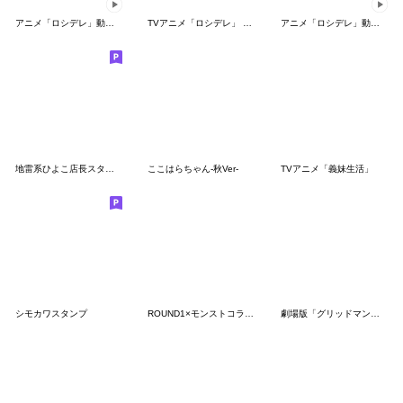
アニメ「ロシデレ」動くLINEスタンプ
TVアニメ「ロシデレ」 vol.3
アニメ「ロシデレ」動くLINEスタンプ vol.3
地雷系ひよこ店長スタンプ2024夏
ここはらちゃん-秋Ver-
TVアニメ「義妹生活」
シモカワスタンプ
ROUND1×モンストコラボ記念スタンプ
劇場版「グリッドマンユニバース」