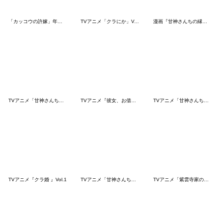
「カッコウの許嫁」年末年始スタンプ
TVアニメ「クラにか」Vol.1
漫画『甘神さんちの縁結び』夜重オンリー
TVアニメ「甘神さんちの縁結び」Vol.3
TVアニメ『彼女、お借りします 4期』
TVアニメ「甘神さんちの縁結び」Vol.2
TVアニメ『クラ婚 』Vol.1
TVアニメ「甘神さんちの縁結び」
TVアニメ「紫雲寺家の子供たち」vol.1