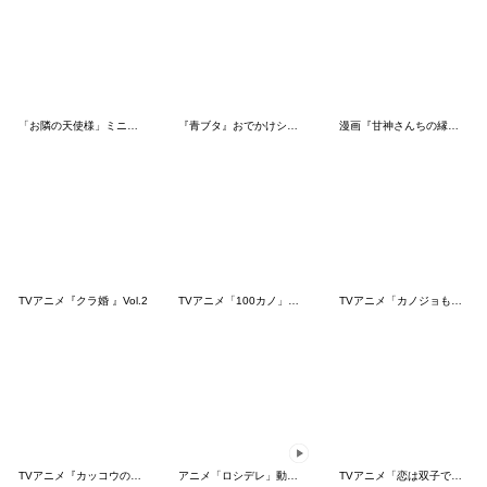
「お隣の天使様」ミニキャラスタンプ2
『青ブタ』おでかけシスター
漫画『甘神さんちの縁結び』夕奈オンリー
TVアニメ『クラ婚 』Vol.2
TVアニメ「100カノ」ミニキャラスタンプ１
TVアニメ「カノジョも彼女」
TVアニメ『カッコウの許嫁』名場面スタンプ
アニメ「ロシデレ」動くLINEスタンプ vol.2
TVアニメ「恋は双子で割り切れない」