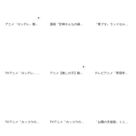
アニメ「ロシデレ」動くLINEスタンプ vol.4
漫画『甘神さんちの縁結び』朝姫オンリー
『青ブタ』ランドセルガール
TVアニメ「ロシデレ」キャラスタンプ
アニメ【推しの子】動くLINEスタンプ vol.3
テレビアニメ「寄宿学校のジュリエット」
TVアニメ『カッコウの許嫁』
TVアニメ『カッコウの許嫁』Season2
「お隣の天使様」ミニキャラスタンプ