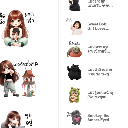
แมวอ้วงชุด
เพนกวิน ❤️❤️
(No text)
Sweet Bob
Girl Loves
Mom(EN)
แมวเทาหมวก
จระเข้สายขี้
เกียจ❤️
แมวดำอ้วนสาย
กวน(No text)
แมวฮู้ดกบหน้าดุ
(No text)❤️
Smokey, the
Amber-Eyed
Fold (EN)