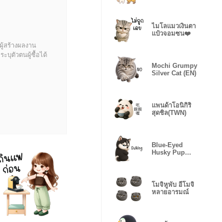
❤️
ไมโลแมวเงินตา
แป๋วจอมซน❤️
ผู้สร้างผลงาน
บุตัวตนผู้ซื้อได้
Mochi Grumpy
Silver Cat (EN)
แพนด้าโอนิกิริ
สุดชิล(TWN)
Blue-Eyed
Husky Pup
Mood(EN)
โมจิหูพับ อีโมจิ
หลายอารมณ์