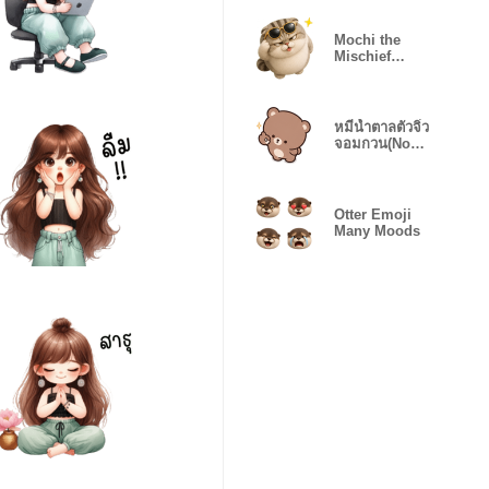
Mochi the
Mischief
Cat(EN)
หมีน้ำตาลตัวจิ๋ว
จอมกวน(No
text)❤️
Otter Emoji
Many Moods