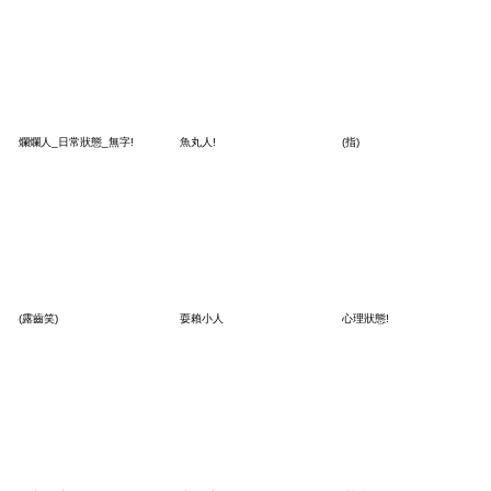
爛爛人_日常狀態_無字!
魚丸人!
(指)
(露齒笑)
耍賴小人
心理狀態!