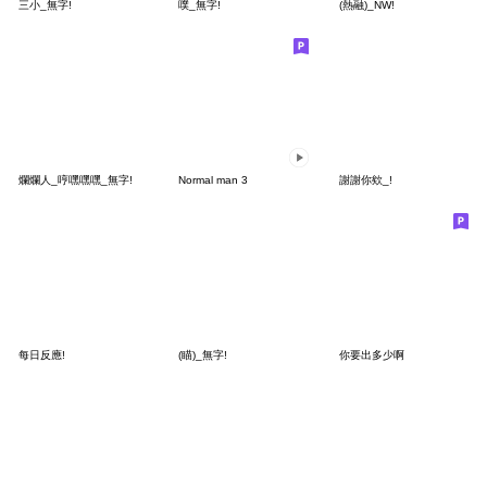
三小_無字!
噗_無字!
(熱融)_NW!
爛爛人_哼嘿嘿嘿_無字!
Normal man 3
謝謝你欸_!
每日反應!
(瞄)_無字!
你要出多少啊