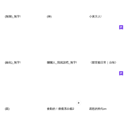
(無聊)_無字!
(伸)
小黃方人!
(融化)_無字!
爛爛人_我就說吧_無字!
《厭世貓日常｜台味》
(親)
會動的！療癒系白貓2
易怒的狗勾zn