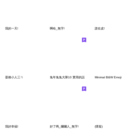
我的一天!
啊哈_無字!
誰在皮!
耍賴小人三ㄢ
兔年兔兔大隊10 實用的話
Minimal B&W Emoji
我好幸福!
好了嗎_爛爛人_無字!
(懷疑)