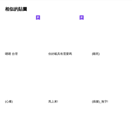
相似的貼圖
嗯嗯 合理
你好載具有需要嗎
(睡死)
(心癢)
馬上來!
(插腰)_無字!