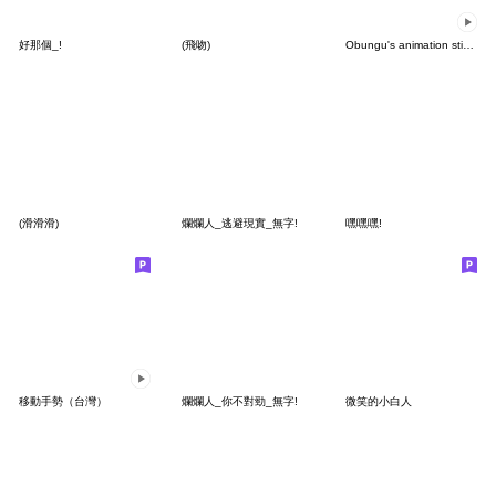
好那個_!
(飛吻)
Obungu's animation sticker 2
(滑滑滑)
爛爛人_逃避現實_無字!
嘿嘿嘿!
移動手勢（台灣）
爛爛人_你不對勁_無字!
微笑的小白人