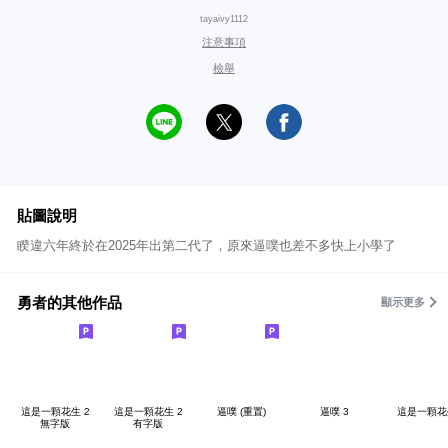
tayaivy1112
注意事項
檢舉
貼圖說明
睽違六年終於在2025年出第二代了，原來逼噗也差不多快上小學了
勇者的其他作品
顯示更多
這是一顆花生 2
這是一顆花生 2
逼噗 (重置)
逼噗 3
這是一顆花
無字版
有字版