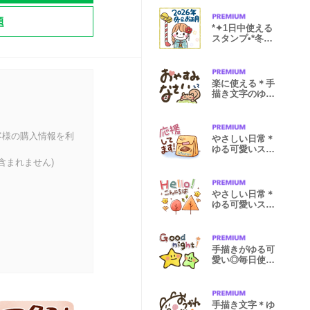
題
*✦1日中使える
スタンプ•*冬&
お正月2026
楽に使える＊手
描き文字のゆる
秋スタンプ
客様の購入情報を利
やさしい日常＊
ゆる可愛いスタ
ンプ！初夏
含まれません)
やさしい日常＊
ゆる可愛いスタ
ンプ！秋
手描きがゆる可
愛い◎毎日使え
るスタンプ
手描き文字＊ゆ