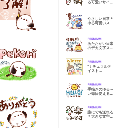
る可愛いサイン
風スタンプ
やさしい日常＊
ゆる可愛いスタ
ンプ！夏
あたたかい日常
のデカ文字スタ
ンプ！remake
*ナチュラルテ
イスト
♡Winter&お正
月*2026
手描きのゆる～
い毎日使えるス
タンプ！
誰にでも送れる
＊大きな文字の
スタンプ