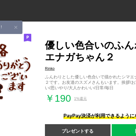
！
優しい色合いのふん
エナガちゃん２
Rinko
ふんわりとした優しい色合いで描かれたシマエ
２です。お友達のスズメさんもいます。挨拶/お返
い/思いやり/大人かわいい/日常/毎日
￥190
1%還元
PayPay決済が利用できるよう
プレゼントする