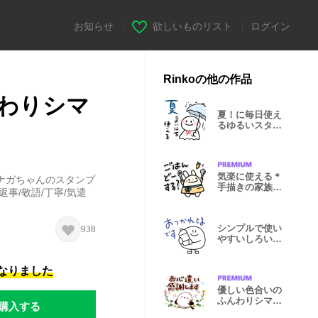
お知らせ
|
欲しいものリスト
|
ログイン
Rinkoの他の作品
わりシマ
夏！に毎日使え
るゆるいスタン
プ♪
気楽に使える＊
ナガちゃんのスタンプ
手描きの家族連
事/敬語/丁寧/気遣
絡スタンプ！
シンプルで使い
938
やすいしろいや
つ
になりました
優しい色合いの
ふんわりシマエ
購入する
ナガちゃん