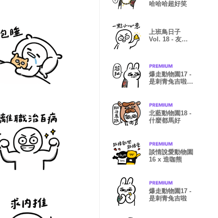
哈哈哈超好笑
上班鳥日子
Vol. 18 - 友善
特輯
爆走動物園17 -
是刺青兔吉啦
(有字版)
北藍動物園18 -
什麼都馬好
談情說愛動物園
16 x 造咖熊
爆走動物園17 -
是刺青兔吉啦