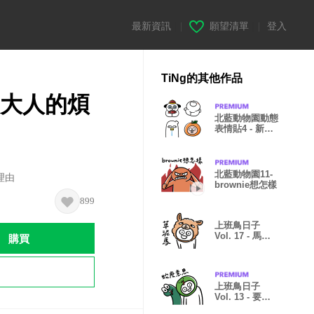
最新資訊
|
願望清單
|
登入
TiNg的其他作品
- 大人的煩
北藍動物園動態
表情貼4 - 新年
特輯
北藍動物園11-
假理由
brownie想怎樣
899
上班鳥日子
購買
Vol. 17 - 馬的
一天
上班鳥日子
Vol. 13 - 要蛇
麼有蛇麼