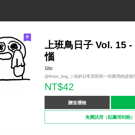
上班鳥日子 Vol. 15 
惱
TiNg
@thisis_ting_ | 你的日常寫照和一些萬用的請
NT$42
贈送禮物
免費試用（貼圖用到飽）