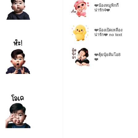
❤️น้องหมูพิกกี้
น่ารัก4❤️
❤️น้องเป็ดเหลือง
น่ารัก❤️ no text
❤️ตุ้ยนุ้ยส้มโอ8
❤️