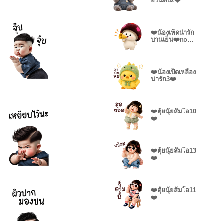
อ้วนตั๊บ2❤️
❤️น้องเห็ดน่ารัก
บานเย็น❤️no
text
❤️น้องเป็ดเหลือง
น่ารัก3❤️
❤️ตุ้ยนุ้ยส้มโอ10
❤️
❤️ตุ้ยนุ้ยส้มโอ13
❤️
❤️ตุ้ยนุ้ยส้มโอ11
❤️