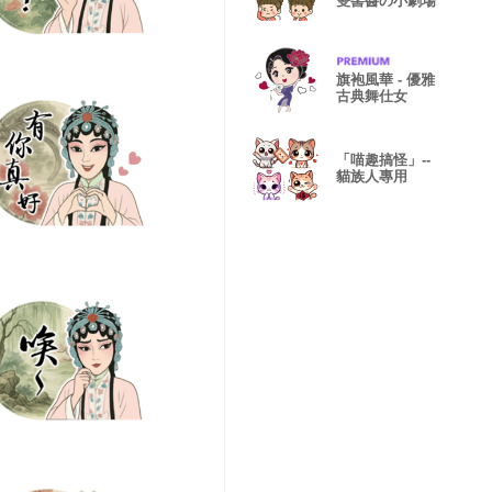
雙髻醬の小劇場
旗袍風華 - 優雅
古典舞仕女
「喵趣搞怪」--
貓族人專用