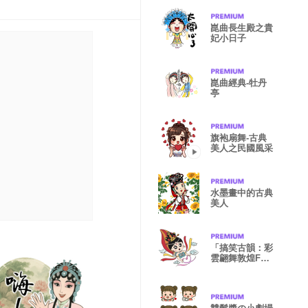
崑曲長生殿之貴
妃小日子
崑曲經典-牡丹
亭
旗袍扇舞-古典
美人之民國風采
水墨畫中的古典
美人
「搞笑古韻：彩
雲翩舞敦煌FUN
飛」