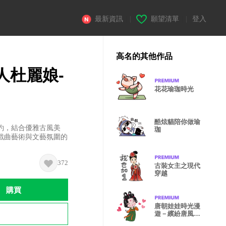
最新資訊
|
願望清單
|
登入
高名的其他作品
人杜麗娘-
花花瑜珈時光
酷炫貓陪你做瑜
約，結合優雅古風美
珈
戲曲藝術與文藝氛圍的
372
古裝女主之現代
穿越
購買
唐朝娃娃時光漫
遊－繽紛唐風貼
圖