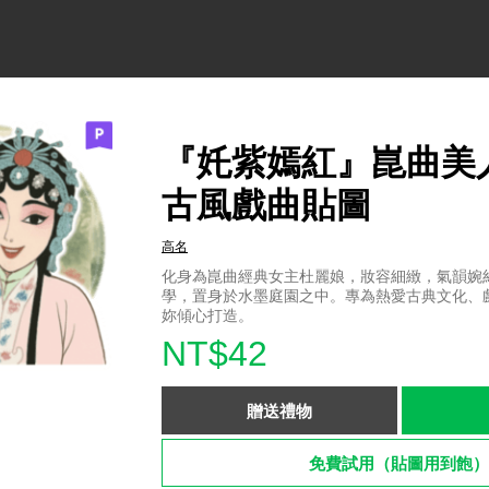
『奼紫嫣紅』崑曲美
古風戲曲貼圖
高名
化身為崑曲經典女主杜麗娘，妝容細緻，氣韻婉
學，置身於水墨庭園之中。專為熱愛古典文化、
妳傾心打造。
NT$42
贈送禮物
免費試用（貼圖用到飽）