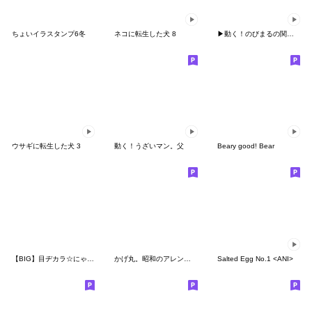
ちょいイラスタンプ6冬
ネコに転生した犬 8
▶動く！のびまるの関西弁☆大阪弁
ウサギに転生した犬 3
動く！うざいマン。父
Beary good! Bear
【BIG】目ヂカラ☆にゃんこ 2021年末年始
かげ丸。昭和のアレンジ。
Salted Egg No.1 <ANI>