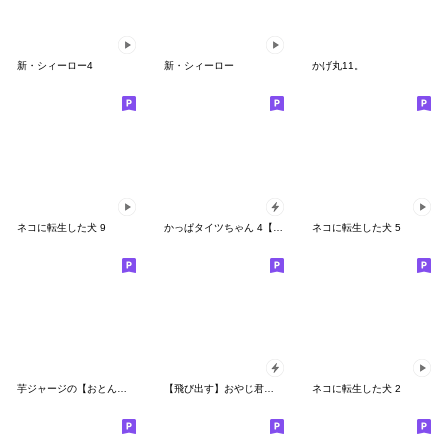
新・シィーロー4
新・シィーロー
かげ丸11。
ネコに転生した犬 9
かっぱタイツちゃん 4【ポップアップ】
ネコに転生した犬 5
芋ジャージの【おとん】♂決め関西弁
【飛び出す】おやじ君の待ち合わせ
ネコに転生した犬 2