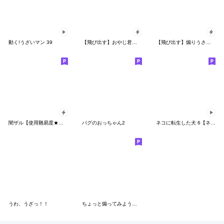
動く!うざいマン 39
【飛び出す】おやじ君と敬語で1年！
【飛び出す】煽りうさぎ博多弁リメイク修正
闇ザル【使用難易度★★★】
パグのおっちゃん2
ネコに転生した犬 6【ネガティブ篇】
うわ、うざっ！！
ちょっと煽ってみようかな。