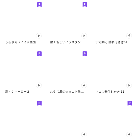
うるさカワイイ☆画面にぎやか動くスタンプ
動くちょいイラスタンプ3♪
デカ動く 擦れうさぎ51
新・シィーロー２
おやじ君のカタコト敬語【飛び出す】
ネコに転生した犬 11