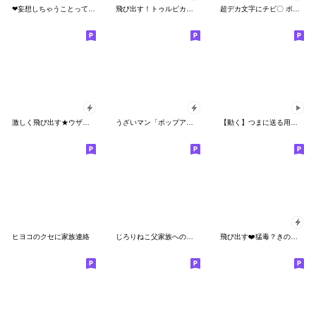
❤妄想しちゃうことってあるよね❤
飛び出す！トゥルピカおやじ君
超デカ文字にチビ〇 ポップアップな挨拶
激しく飛び出す★ウザ～いお猿【関西弁】
うざいマン「ポップアップ8」
【動く】つまに送る用スタンプ2
ヒヨコのクセに家族連絡
じろりねこ父家族への一言
飛び出す❤️猛毒？きのこ❤️⑧❤️夏❤️