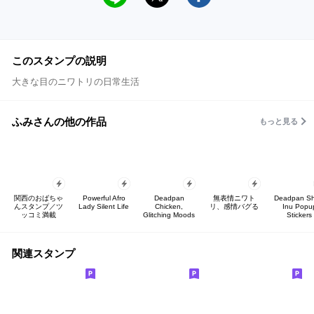
このスタンプの説明
大きな目のニワトリの日常生活
ふみさんの他の作品
もっと見る
関西のおばちゃ
Powerful Afro
Deadpan
無表情ニワト
Deadpan Sh
んスタンプ／ツ
Lady Silent Life
Chicken,
リ、感情バグる
Inu Popu
ッコミ満載
Glitching Moods
Stickers
関連スタンプ