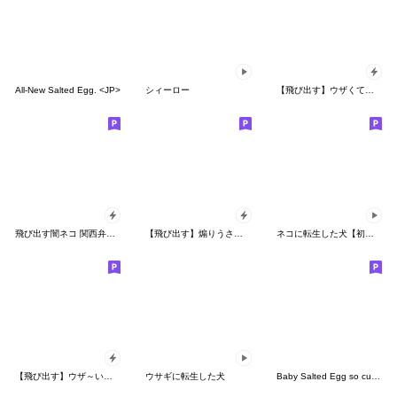
All-New Salted Egg. <JP>
シィーロー
【飛び出す】ウザくてシュールお猿☆正月
飛び出す闇ネコ 関西弁【コテコテ度★★】
【飛び出す】煽りうさぎ4☆関西弁
ネコに転生した犬【初版】
【飛び出す】ウザ～いお猿さんのお正月
ウサギに転生した犬
Baby Salted Egg so cute 8.