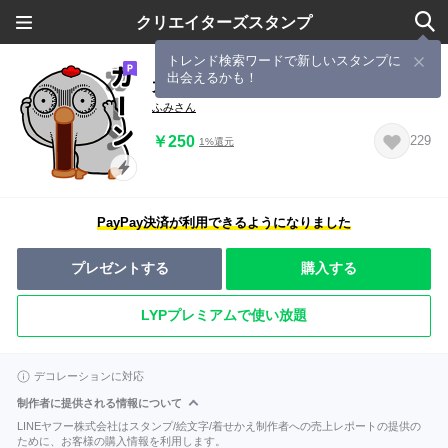
クリエイターズスタンプ
トレンド検索ワードで新しいスタンプに
出会えるかも！
大きな目のニワトリの日常生活
ふみさん
￥250
229
1%還元
PayPay決済が利用できるようになりました
プレゼントする
購入する
LYPプレミアムで使い放題
デコレーションに対応
制作者に提供される情報について
LINEヤフー株式会社はスタンプ/絵文字/着せかえ制作者への売上レポートの提供の
ために、お客様の購入情報を利用します。