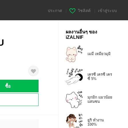
ประกาศ
|
วิชลิสต์
|
เข้าสู่ระบบ
ผลงานอื่นๆ ของ
iZALNIF
U
เมมี่ เหมียวมุมิ
เครซี่ เครซี่ เคร
ซี่ 5%
ซื้อ
มุกมิก แมวน้อย
!
แสนซน
ยูริ ทำงาน
100%