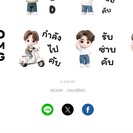
© iZALNIF
หมายเหตุ
รายงานปัญหา