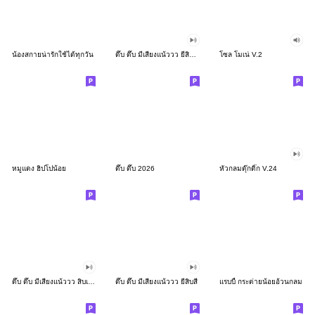
น้องสกายน่ารักใช้ได้ทุกวัน
ดึ๊บ ดึ๊บ มีเสียงแน้ววว ยี่สิบสอง
โซล โมเน่ V.2
หมูแดง ฮิปโปน้อย
ดึ๊บ ดึ๊บ 2026
หัวกลมดุ๊กดิ๊ก V.24
ดึ๊บ ดึ๊บ มีเสียงแน้ววว สิบเก้า
ดึ๊บ ดึ๊บ มีเสียงแน้ววว ยี่สิบสี่
แรบบี้ กระต่ายน้อยอ้วนกลม