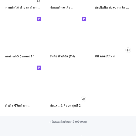
นายต้นไม้ ทำงาน ทำงาน ทำงาน!!!
ซัมเมอร์และเพื่อน
น้องยิมยิ้ม ส่งสุข ทุกวัน CutePastel THA
minimal G ( sweet 1 )
ส้มโอ คิ้วเกิร์ล (TH)
มีดี้ ฉลองปีใหม่
ดิวดิว ชีวิตทำงาน
คัลแลน & พี่จอง ชุดที่ 2
ครีเอเตอร์สติกเกอร์ หน้าหลัก