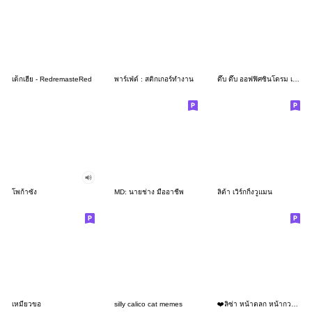
เด็กเฮีย - RedremasteRed
พาร์เฟ่ต์ : สติกเกอร์ทำงาน
ดึ๊บ ดึ๊บ ออฟฟิศซินโดรม เจ็ด
โพก้าซัง
MD: นายช่าง มืออาชีพ
ลิต้า เวิร์กกิ้งวูแมน
เหมียวขอ
silly calico cat memes
❤️ลิซ่า หน้าตลก หน้ากวน!❤️