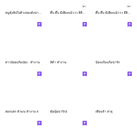
หมูดุ้งฮิปโปตัวกลมเด้งน่ารัก
ดึ๊บ ดึ๊บ มีเสียงแน้ววว ยี่สิบเจ็ด
ดึ๊บ ดึ๊บ มีเสียงแน้ววว ยี่สิบหก
สาวน้อยแก้มป่อง : ทำงาน
ลิต้า ทำงาน
น้องแก้มแก้มน่ารัก
ล่อกแล่ก หัวมน ทำงาน 4
ตุ้ยนุ้ยน่ารัก3
เทียนจ้า สาธุ