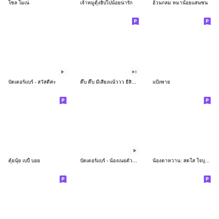
โซล โมเน่
เจ้าหมูดุ้งฮิปโปน้อยน่ารัก
อ้วนกลม หมาน้อยแสนซน
บัตเตอร์แบร์ - สวัสดีค่ะ
ดึ๊บ ดึ๊บ มีเสียงแน้ววว ยี่สิบห้า
แป้งพาย
ตุ้ยนุ้ย เบบี้ บอย
บัตเตอร์แบร์ - น้องเนยตัวตึง พุงเต่ง
น้องตาหวาน: สดใส ใจบุญ (สีพาสเทล)