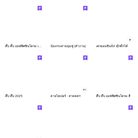
ดึ๊บ ดึ๊บ ออฟฟิศซินโดรม เก้า
น้องกระต่ายนุ่มฟู (ทำงาน)
เครยอนชินจัง! ดุ๊กดิ๊กได้
ดึ๊บ ดึ๊บ 2025
ต่ายไฮเปอร์ : สาดดด!!
ดึ๊บ ดึ๊บ ออฟฟิศซินโดรม สี่